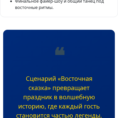
Финальное файер-шоу и общий танец под
восточные ритмы.
❝
Сценарий «Восточная
сказка» превращает
праздник в волшебную
историю, где каждый гость
становится частью легенды,