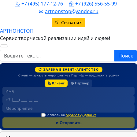
+7 (495) 177-12-76
+7 (926) 556-55-99
artnonstop@yandex.ru
Связаться
АРТНОНСТОП
Сервис творческой реализации идей и людей
Поиск
Поиск
📋 ЗАЯВКА В EVENT-АГЕНТСТВО
Клиент — заказать мероприятие / Партнёр — предложить услуги
🙋 Клиент
🤝 Партнёр
Согласен на
обработку данных
➤ Отправить