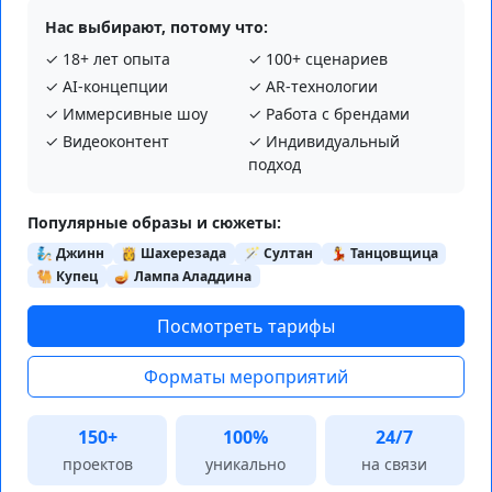
Нас выбирают, потому что:
✓ 18+ лет опыта
✓ 100+ сценариев
✓ AI‑концепции
✓ AR‑технологии
✓ Иммерсивные шоу
✓ Работа с брендами
✓ Видеоконтент
✓ Индивидуальный
подход
Популярные образы и сюжеты:
🧞 Джинн
👸 Шахерезада
🪄 Султан
💃 Танцовщица
🐫 Купец
🪔 Лампа Аладдина
Посмотреть тарифы
Форматы мероприятий
150+
100%
24/7
проектов
уникально
на связи