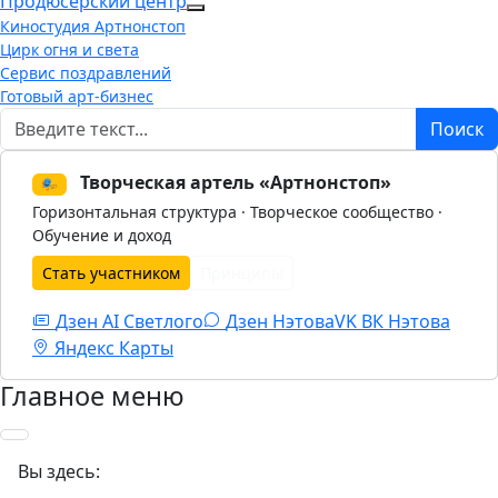
Продюсерский центр
More about: Продюсерский центр
Киностудия Артнонстоп
Цирк огня и света
Сервис поздравлений
Готовый арт-бизнес
Поиск
Поиск
Творческая артель «Артнонстоп»
🎭
Горизонтальная структура · Творческое сообщество ·
Обучение и доход
Стать участником
Принципы
Дзен AI Светлого
Дзен Нэтова
VK
ВК Нэтова
Яндекс Карты
Главное меню
Вы здесь: