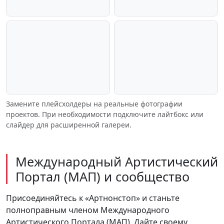
Фото проекта · шоу и
Закулисье «Цирк огня и
мероприятия
света»
Съёмки в киностудии
Гастроли и туры · афиши и
Замените плейсхолдеры на реальные фотографии
сцены
проектов. При необходимости подключите лайтбокс или
слайдер для расширенной галереи.
Международный Артистический
Портал (МАП) и сообщество
Присоединяйтесь к «Артнонстоп» и станьте
полноправным членом Международного
Артистического Портала (МАП). Дайте своему