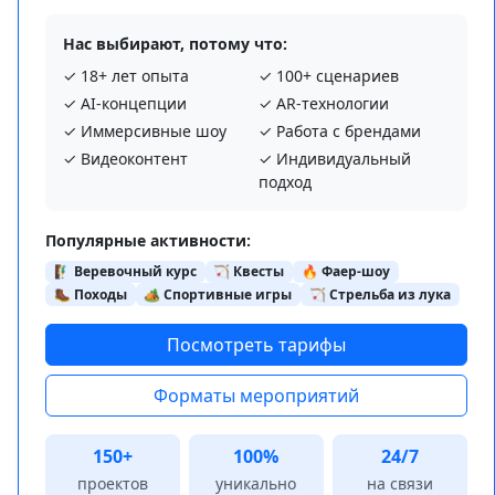
Нас выбирают, потому что:
✓ 18+ лет опыта
✓ 100+ сценариев
✓ AI‑концепции
✓ AR‑технологии
✓ Иммерсивные шоу
✓ Работа с брендами
✓ Видеоконтент
✓ Индивидуальный
подход
Популярные активности:
🧗‍♂️ Веревочный курс
🏹 Квесты
🔥 Фаер-шоу
🥾 Походы
🏕️ Спортивные игры
🏹 Стрельба из лука
Посмотреть тарифы
Форматы мероприятий
150+
100%
24/7
проектов
уникально
на связи