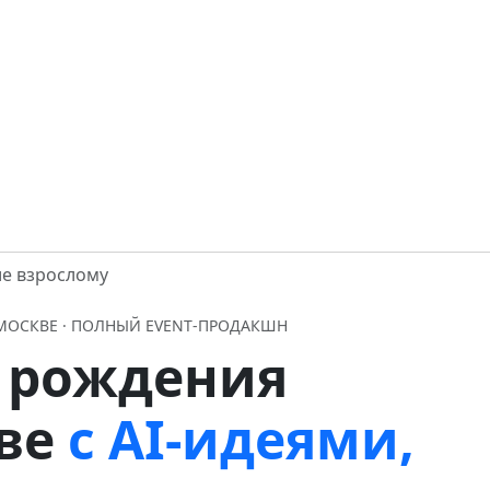
е взрослому
 МОСКВЕ · ПОЛНЫЙ EVENT‑ПРОДАКШН
 рождения
кве
с AI‑идеями,