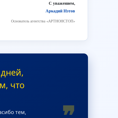
С уважением,
Аркадий Нэтов
Основатель агентства «АРТНОНСТОП»
 дней,
м, что
❞
асибо тем,