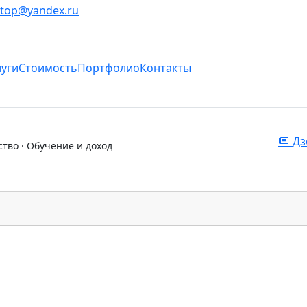
stop@yandex.ru
луги
Стоимость
Портфолио
Контакты
Дз
ство · Обучение и доход