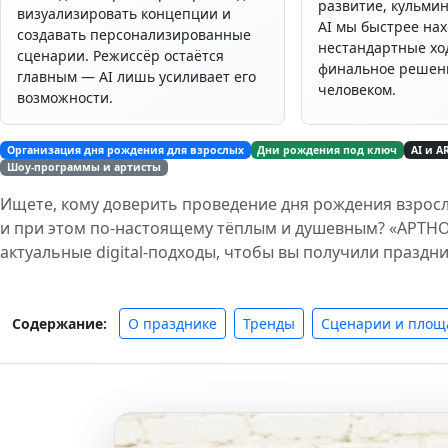
развитие, кульмин
визуализировать концепции и
AI мы быстрее на
создавать персонализированные
нестандартные хо
сценарии. Режиссёр остаётся
финальное решени
главным — AI лишь усиливает его
человеком.
возможности.
Организация дня рождения для взрослых
Дни рождения под ключ
AI и 
Шоу‑программы и артисты
Ищете, кому доверить проведение дня рождения взрос
и при этом по‑настоящему тёплым и душевным? «АРТН
актуальные digital‑подходы, чтобы вы получили праздни
О празднике
Тренды
Сценарии и площ
Содержание: