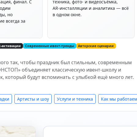
ация, финал. С
техника, фото‑ и видеосъёмка,
ходим
AR‑инсталляции и аналитика — всё
ды, но
в одном окне.
е всегда за
AR‑активации
Современные ивент‑тренды
Авторские сценарии
лого так, чтобы праздник был стильным, современным
ОНСТОП» объединяет классическую ивент‑школу и
к, который будут вспоминать с улыбкой ещё много лет.
адки
Артисты и шоу
Услуги и техника
Как мы работае