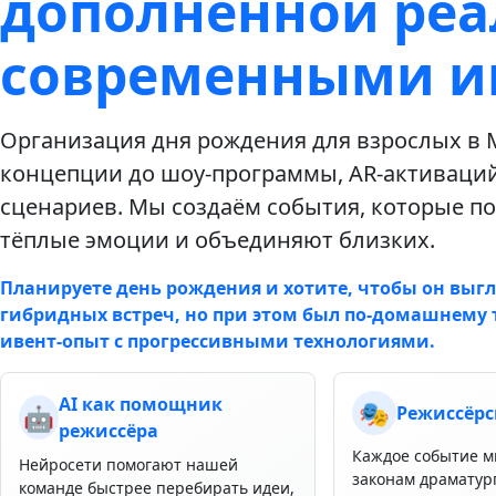
дополненной реа
современными и
Организация дня рождения для взрослых в 
концепции до шоу‑программы, AR‑активаций,
сценариев. Мы создаём события, которые п
тёплые эмоции и объединяют близких.
Планируете день рождения и хотите, чтобы он выгля
гибридных встреч, но при этом был по‑домашнем
ивент‑опыт с прогрессивными технологиями.
AI как помощник
🎭
🤖
Режиссёрс
режиссёра
Каждое событие м
Нейросети помогают нашей
законам драматург
команде быстрее перебирать идеи,