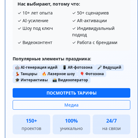
Нас выбирают, потому что:
✓ 10+ лет опыта
✓ 50+ сценариев
✓ AI‑усиление
✓ AR‑активации
✓ Шоу под ключ
✓ Индивидуальный
подход
✓ Видеоконтент
✓ Работа с брендами
Популярные элементы праздника:
🤖 AI‑генерация идей
📱 AR‑фотозона
🎤 Ведущий
💃 Танцоры
🔥 Лазерное шоу
🎈 Фотозона
🎓 Интерактивы
📸 Видеооператор
ПОСМОТРЕТЬ ТАРИФЫ
Медиа
150+
100%
24/7
проектов
уникально
на связи