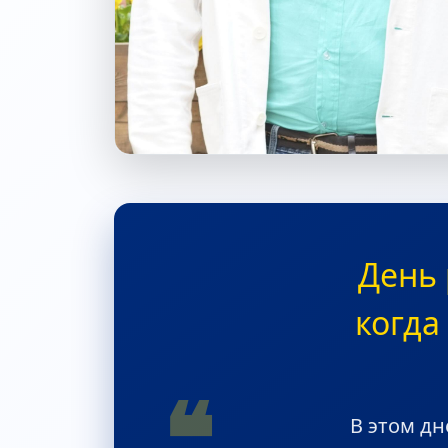
День 
когда
❝
В этом дн