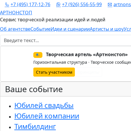
+7 (495) 177-12-76
+7 (926) 556-55-99
artnon
АРТНОНСТОП
Сервис творческой реализации идей и людей
Об агентстве
Событие
Идеи и сценарии
Артисты и шоу
Ус
Поиск
Творческая артель «Артнонстоп»
🎭
Горизонтальная структура · Творческое сообще
Стать участником
Принципы
Ваше событие
Юбилей свадьбы
Юбилей компании
Тимбилдинг