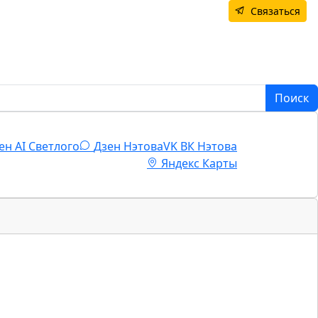
Связаться
Поиск
ен AI Светлого
Дзен Нэтова
VK
ВК Нэтова
Яндекс Карты