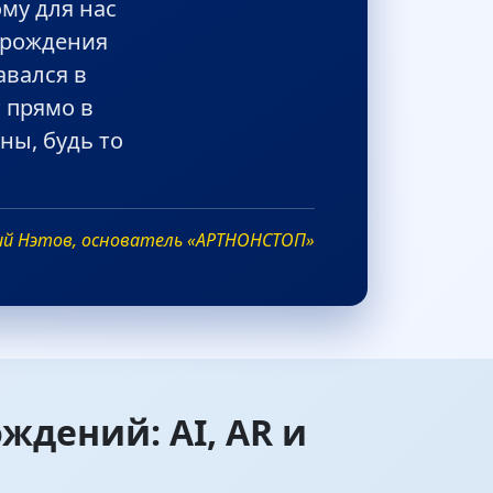
ому для нас
 рождения
авался в
 прямо в
ны, будь то
ий Нэтов, основатель «АРТНОНСТОП»
дений: AI, AR и