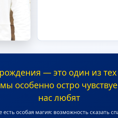
рождения — это один из тех
 мы особенно остро чувствуе
нас любят
е есть особая магия: возможность сказать сп