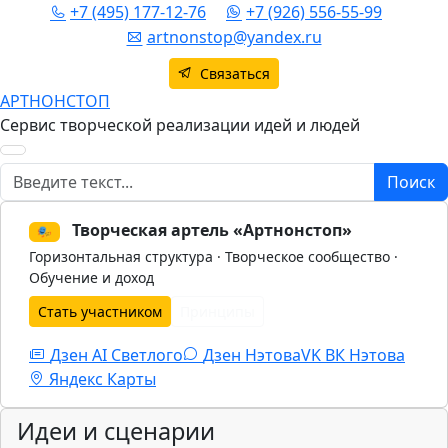
+7 (495) 177-12-76
+7 (926) 556-55-99
artnonstop@yandex.ru
Связаться
АРТНОНСТОП
Сервис творческой реализации идей и людей
Поиск
Поиск
Творческая артель «Артнонстоп»
🎭
Горизонтальная структура · Творческое сообщество ·
Обучение и доход
Стать участником
Принципы
Дзен AI Светлого
Дзен Нэтова
VK
ВК Нэтова
Яндекс Карты
Идеи и сценарии