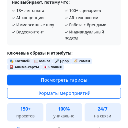
Нас выбирают, потому что:
✓ 18+ лет опыта
✓ 100+ сценариев
✓ AI‑концепции
✓ AR‑технологии
✓ Иммерсивные шоу
✓ Работа с брендами
✓ Видеоконтент
✓ Индивидуальный
подход
Ключевые образы и атрибуты:
🎭 Косплей
📖 Манга
🎤 J-pop
🍜 Рамен
🎴 Аниме-карты
🇯🇵 Япония
Посмотреть тарифы
Форматы мероприятий
150+
100%
24/7
проектов
уникально
на связи