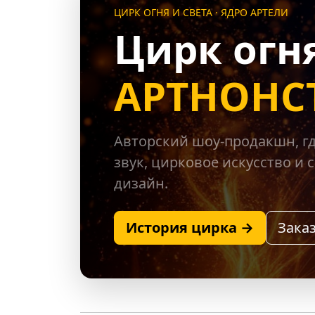
ЦИРК ОГНЯ И СВЕТА · ЯДРО АРТЕЛИ
Цирк огня
АРТНОНС
Авторский шоу-продакшн, гд
звук, цирковое искусство и
дизайн.
История цирка →
Зака