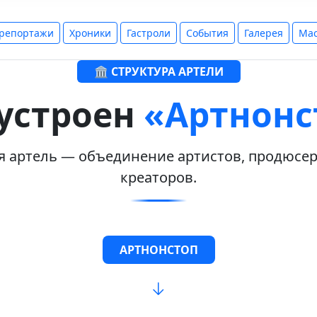
-репортажи
Хроники
Гастроли
События
Галерея
Мас
🏛️ СТРУКТУРА АРТЕЛИ
 устроен
«Артнонс
я артель — объединение артистов, продюсеро
креаторов.
АРТНОНСТОП