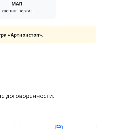
МАП
кастинг-портал
тра «Артнонстоп».
ые договорённости.