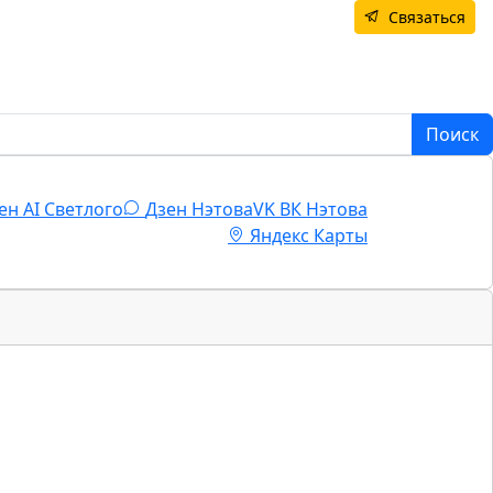
Связаться
Поиск
ен AI Светлого
Дзен Нэтова
VK
ВК Нэтова
Яндекс Карты