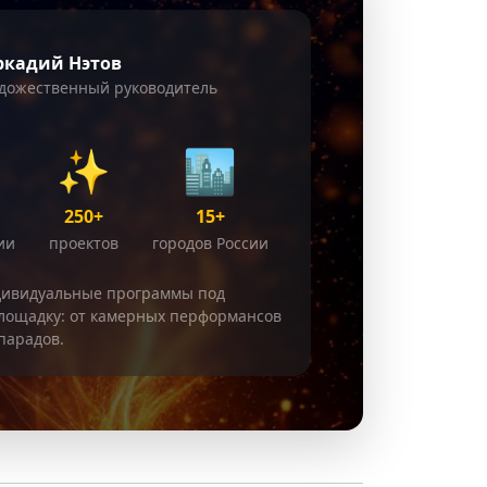
ркадий Нэтов
дожественный руководитель
✨
🏙️
250+
15+
ии
проектов
городов России
дивидуальные программы под
лощадку: от камерных перформансов
парадов.