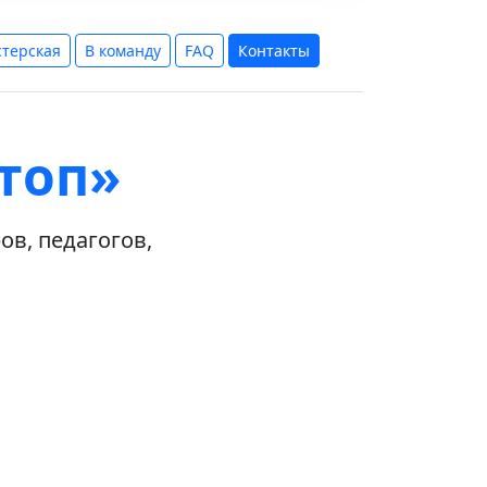
терская
В команду
FAQ
Контакты
топ»
в, педагогов,