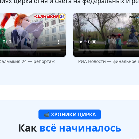
иях цирка огня и света на федеральных и р
Калмыкия 24 — репортаж
РИА Новости — финальное 
📹 ХРОНИКИ ЦИРКА
Как
всё начиналось