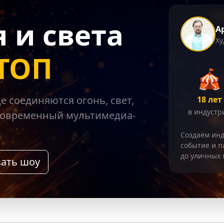
 и света
А
Ху
ТОП
🎪
е соединяются огонь, свет,
18 лет
в индустр
 современный мультимедиа-
Создаём ин
событие и п
до уличных 
зать шоу