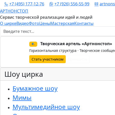
+7 (495) 177-12-76
+7 (926) 556-55-99
artnon
АРТНОНСТОП
Сервис творческой реализации идей и людей
О цирке
Видео
Фото
Цены
Мастерская
Контакты
Поиск
Творческая артель «Артнонстоп»
🎭
Горизонтальная структура · Творческое сообще
Стать участником
Принципы
Шоу цирка
Бумажное шоу
Мимы
Мультимедийное шоу