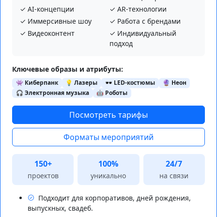
✓ AI‑концепции
✓ AR‑технологии
✓ Иммерсивные шоу
✓ Работа с брендами
✓ Видеоконтент
✓ Индивидуальный
подход
Ключевые образы и атрибуты:
👾 Киберпанк
💡 Лазеры
🕶️ LED-костюмы
🔮 Неон
🎧 Электронная музыка
🤖 Роботы
Посмотреть тарифы
Форматы мероприятий
150+
100%
24/7
проектов
уникально
на связи
Подходит для корпоративов, дней рождения,
выпускных, свадеб.