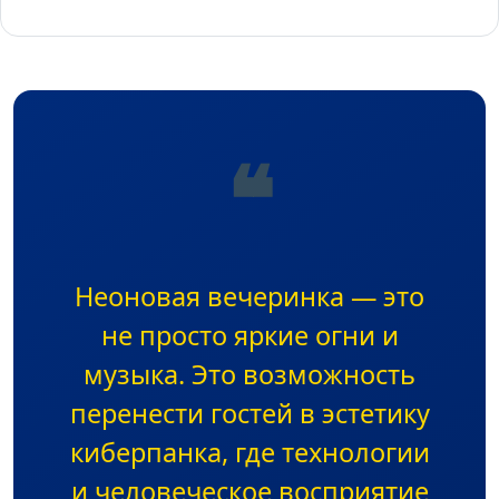
❝
Неоновая вечеринка — это
не просто яркие огни и
музыка. Это возможность
перенести гостей в эстетику
киберпанка, где технологии
и человеческое восприятие