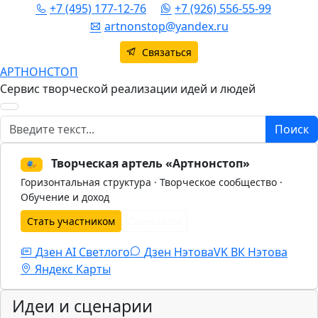
+7 (495) 177-12-76
+7 (926) 556-55-99
artnonstop@yandex.ru
Связаться
АРТНОНСТОП
Сервис творческой реализации идей и людей
Поиск
Поиск
Творческая артель «Артнонстоп»
🎭
Горизонтальная структура · Творческое сообщество ·
Обучение и доход
Стать участником
Принципы
Дзен AI Светлого
Дзен Нэтова
VK
ВК Нэтова
Яндекс Карты
Идеи и сценарии