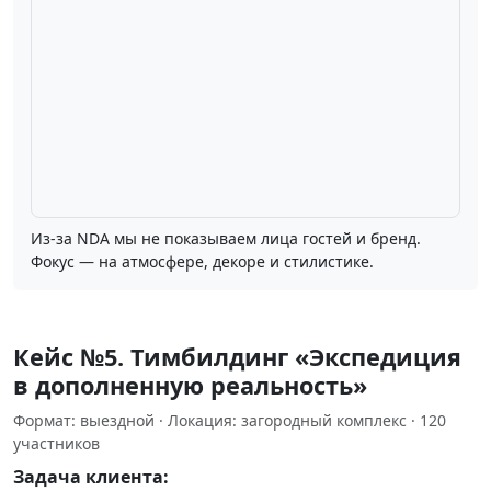
Плейсхолдер под атмосферные фото зала в синей цветовой
Из‑за NDA мы не показываем лица гостей и бренд.
гамме
Фокус — на атмосфере, декоре и стилистике.
Кейc №5. Тимбилдинг «Экспедиция
в дополненную реальность»
Формат: выездной · Локация: загородный комплекс · 120
участников
Задача клиента: