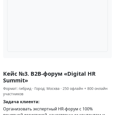
Плейсхолдер под фото AR‑карты района на экране
смартфона
Кейc №3. B2B‑форум «Digital HR
Summit»
Формат: гибрид · Город: Москва · 250 офлайн + 800 онлайн
участников
Задача клиента:
Организовать экспертный HR‑форум с 100%
понятной логистикой, качественным контентом и