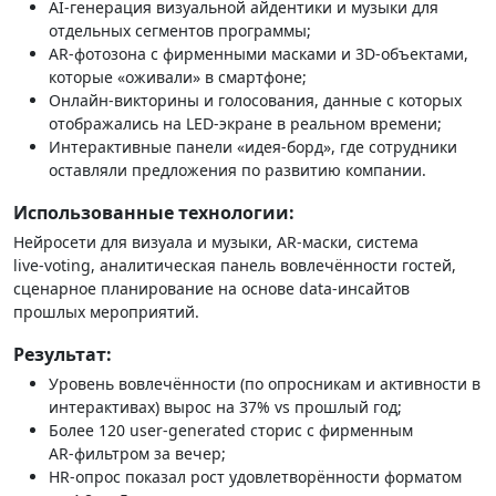
AI‑генерация визуальной айдентики и музыки для
отдельных сегментов программы;
AR‑фотозона с фирменными масками и 3D‑объектами,
которые «оживали» в смартфоне;
Онлайн‑викторины и голосования, данные с которых
отображались на LED‑экране в реальном времени;
Интерактивные панели «идея‑борд», где сотрудники
оставляли предложения по развитию компании.
Использованные технологии:
Нейросети для визуала и музыки, AR‑маски, система
live‑voting, аналитическая панель вовлечённости гостей,
сценарное планирование на основе data‑инсайтов
прошлых мероприятий.
Результат:
Уровень вовлечённости (по опросникам и активности в
интерактивах) вырос на 37% vs прошлый год;
Более 120 user‑generated сторис с фирменным
AR‑фильтром за вечер;
HR‑опрос показал рост удовлетворённости форматом