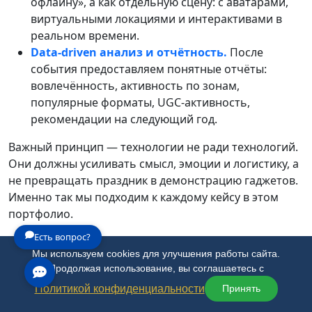
офлайну», а как отдельную сцену: с аватарами,
виртуальными локациями и интерактивами в
реальном времени.
Data‑driven анализ и отчётность.
После
события предоставляем понятные отчёты:
вовлечённость, активность по зонам,
популярные форматы, UGC‑активность,
рекомендации на следующий год.
Важный принцип — технологии не ради технологий.
Они должны усиливать смысл, эмоции и логистику, а
не превращать праздник в демонстрацию гаджетов.
Именно так мы подходим к каждому кейсу в этом
портфолио.
Есть вопрос?
Мы используем cookies для улучшения работы сайта.
Что дают технологии вашему
Продолжая использование, вы соглашаетесь с
событию
Политикой конфиденциальности
Принять
Запоминаемость и «вау‑эффект» без ущерба для
смысла.