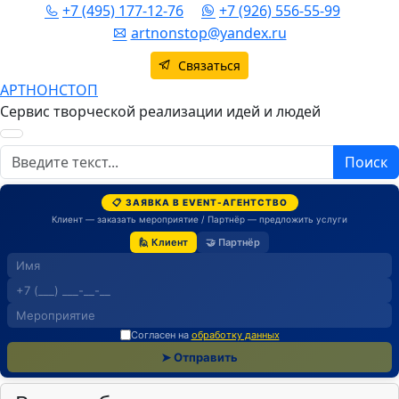
+7 (495) 177-12-76
+7 (926) 556-55-99
artnonstop@yandex.ru
Связаться
АРТНОНСТОП
Сервис творческой реализации идей и людей
Поиск
Поиск
📋 ЗАЯВКА В EVENT-АГЕНТСТВО
Клиент — заказать мероприятие / Партнёр — предложить услуги
🙋 Клиент
🤝 Партнёр
Согласен на
обработку данных
➤ Отправить