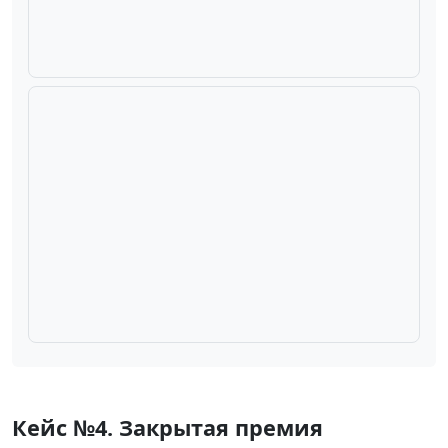
Плейсхолдер под фото сцены форума с LED‑экранами и
спикером
Плейсхолдер под интерфейс онлайн‑платформы форума
Кейc №4. Закрытая премия