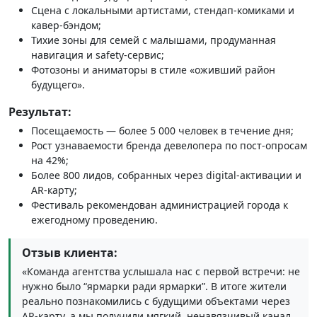
Сцена с локальными артистами, стендап‑комиками и
кавер‑бэндом;
Тихие зоны для семей с малышами, продуманная
навигация и safety‑сервис;
Фотозоны и аниматоры в стиле «оживший район
будущего».
Результат:
Посещаемость — более 5 000 человек в течение дня;
Рост узнаваемости бренда девелопера по пост‑опросам
на 42%;
Более 800 лидов, собранных через digital‑активации и
AR‑карту;
Фестиваль рекомендован администрацией города к
ежегодному проведению.
Отзыв клиента:
«Команда агентства услышала нас с первой встречи: не
нужно было “ярмарки ради ярмарки”. В итоге жители
реально познакомились с будущими объектами через
AR‑карту, а мы получили мягкий, ненавязчивый канал