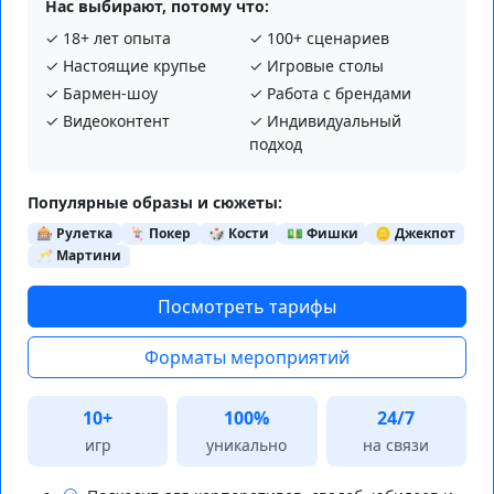
Нас выбирают, потому что:
✓ 18+ лет опыта
✓ 100+ сценариев
✓ Настоящие крупье
✓ Игровые столы
✓ Бармен-шоу
✓ Работа с брендами
✓ Видеоконтент
✓ Индивидуальный
подход
Популярные образы и сюжеты:
🎰 Рулетка
🃏 Покер
🎲 Кости
💵 Фишки
🪙 Джекпот
🥂 Мартини
Посмотреть тарифы
Форматы мероприятий
10+
100%
24/7
игр
уникально
на связи