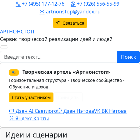
+7 (495) 177-12-76
+7 (926) 556-55-99
artnonstop@yandex.ru
Связаться
АРТНОНСТОП
Сервис творческой реализации идей и людей
Поиск
Поиск
Творческая артель «Артнонстоп»
🎭
Горизонтальная структура · Творческое сообщество ·
Обучение и доход
Стать участником
Принципы
Дзен AI Светлого
Дзен Нэтова
VK
ВК Нэтова
Яндекс Карты
Идеи и сценарии