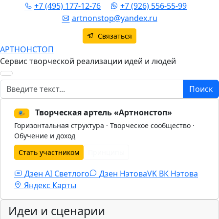
+7 (495) 177-12-76
+7 (926) 556-55-99
artnonstop@yandex.ru
Связаться
АРТНОНСТОП
Сервис творческой реализации идей и людей
Поиск
Поиск
Творческая артель «Артнонстоп»
🎭
Горизонтальная структура · Творческое сообщество ·
Обучение и доход
Стать участником
Принципы
Дзен AI Светлого
Дзен Нэтова
VK
ВК Нэтова
Яндекс Карты
Идеи и сценарии