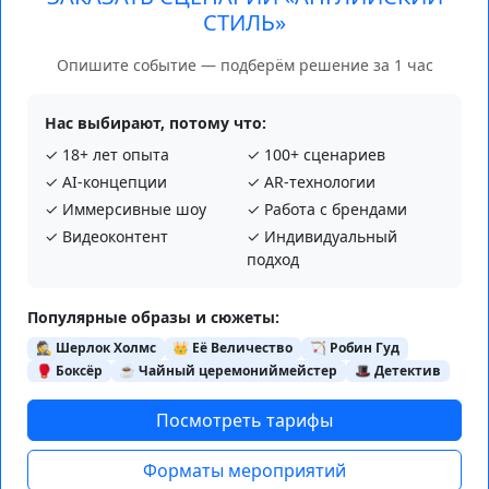
СТИЛЬ»
Опишите событие — подберём решение за 1 час
Нас выбирают, потому что:
✓ 18+ лет опыта
✓ 100+ сценариев
✓ AI‑концепции
✓ AR‑технологии
✓ Иммерсивные шоу
✓ Работа с брендами
✓ Видеоконтент
✓ Индивидуальный
подход
Популярные образы и сюжеты:
🕵️ Шерлок Холмс
👑 Её Величество
🏹 Робин Гуд
🥊 Боксёр
☕ Чайный церемониймейстер
🎩 Детектив
Посмотреть тарифы
Форматы мероприятий