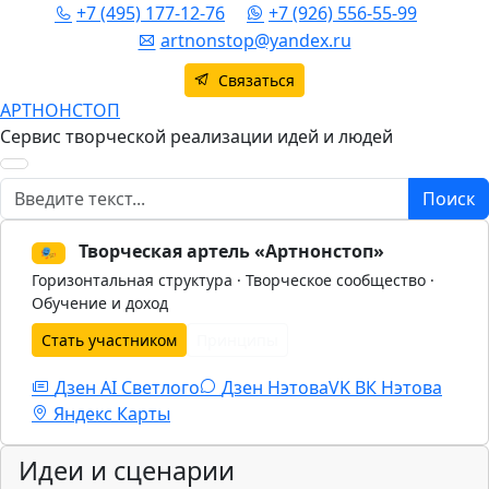
+7 (495) 177-12-76
+7 (926) 556-55-99
artnonstop@yandex.ru
Связаться
АРТНОНСТОП
Сервис творческой реализации идей и людей
Поиск
Поиск
Творческая артель «Артнонстоп»
🎭
Горизонтальная структура · Творческое сообщество ·
Обучение и доход
Стать участником
Принципы
Дзен AI Светлого
Дзен Нэтова
VK
ВК Нэтова
Яндекс Карты
Идеи и сценарии