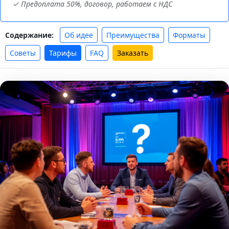
✓ Предоплата 50%, договор, работаем с НДС
Об идее
Преимущества
Форматы
Содержание:
Советы
Тарифы
FAQ
Заказать