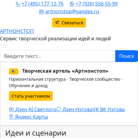
+7 (495) 177-12-76
+7 (926) 556-55-99
artnonstop@yandex.ru
Связаться
АРТНОНСТОП
Сервис творческой реализации идей и людей
Поиск
Поиск
Творческая артель «Артнонстоп»
🎭
Горизонтальная структура · Творческое сообщество ·
Обучение и доход
Стать участником
Принципы
Дзен AI Светлого
Дзен Нэтова
VK
ВК Нэтова
Яндекс Карты
Идеи и сценарии