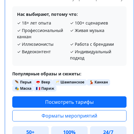
Нас выбирают, потому что:
✓ 18+ лет опыта
✓ 100+ сценариев
✓ Профессиональный
✓ Живая музыка
канкан
✓ Иллюзионисты
✓ Работа с брендами
✓ Видеоконтент
✓ Индивидуальный
подход
Популярные образы и сюжеты:
🪶 Перья
🪭 Веер
🥂 Шампанское
💃 Канкан
🎭 Маска
🇫🇷 Париж
Посмотреть тарифы
Форматы мероприятий
50+
100%
24/7