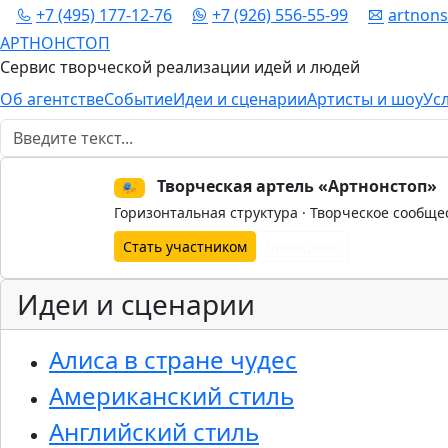
+7 (495) 177-12-76
+7 (926) 556-55-99
artnon
АРТНОНСТОП
Сервис творческой реализации идей и людей
Об агентстве
Событие
Идеи и сценарии
Артисты и шоу
Ус
Поиск
Творческая артель «Артнонстоп»
🎭
Горизонтальная структура · Творческое сообще
Стать участником
Принципы
Идеи и сценарии
Алиса в стране чудес
Американский стиль
Английский стиль