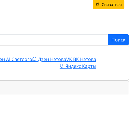
Связаться
Поиск
ен AI Светлого
Дзен Нэтова
VK
ВК Нэтова
Яндекс Карты