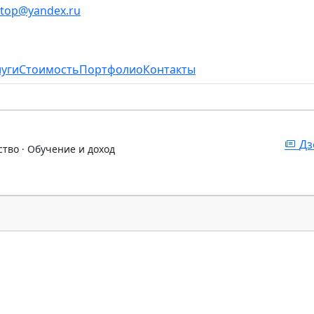
stop@yandex.ru
луги
Стоимость
Портфолио
Контакты
Дз
ство · Обучение и доход