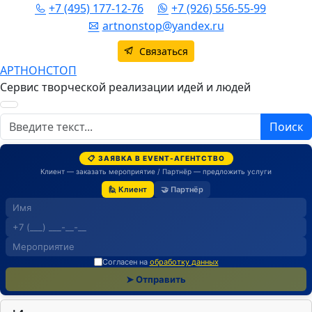
+7 (495) 177-12-76
+7 (926) 556-55-99
artnonstop@yandex.ru
Связаться
АРТНОНСТОП
Сервис творческой реализации идей и людей
Поиск
Поиск
📋 ЗАЯВКА В EVENT-АГЕНТСТВО
Клиент — заказать мероприятие / Партнёр — предложить услуги
🙋 Клиент
🤝 Партнёр
Согласен на
обработку данных
➤ Отправить