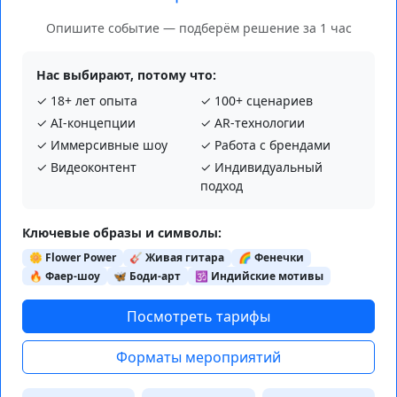
Опишите событие — подберём решение за 1 час
Нас выбирают, потому что:
✓ 18+ лет опыта
✓ 100+ сценариев
✓ AI‑концепции
✓ AR‑технологии
✓ Иммерсивные шоу
✓ Работа с брендами
✓ Видеоконтент
✓ Индивидуальный
подход
Ключевые образы и символы:
🌼 Flower Power
🎸 Живая гитара
🌈 Фенечки
🔥 Фаер-шоу
🦋 Боди-арт
🕉️ Индийские мотивы
Посмотреть тарифы
Форматы мероприятий