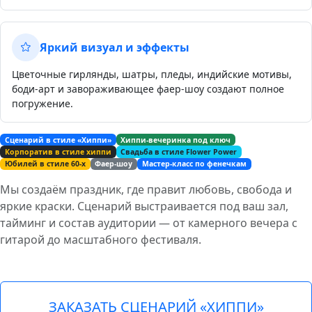
Яркий визуал и эффекты
Цветочные гирлянды, шатры, пледы, индийские мотивы,
боди-арт и завораживающее фаер‑шоу создают полное
погружение.
Сценарий в стиле «Хиппи»
Хиппи-вечеринка под ключ
Корпоратив в стиле хиппи
Свадьба в стиле Flower Power
Юбилей в стиле 60-х
Фаер-шоу
Мастер-класс по фенечкам
Мы создаём праздник, где правит любовь, свобода и
яркие краски. Сценарий выстраивается под ваш зал,
тайминг и состав аудитории — от камерного вечера с
гитарой до масштабного фестиваля.
ЗАКАЗАТЬ СЦЕНАРИЙ «ХИППИ»