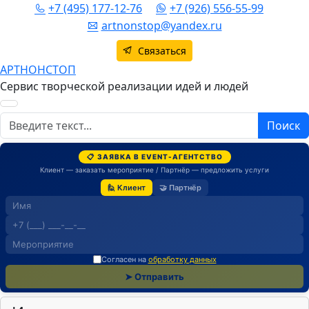
+7 (495) 177-12-76
+7 (926) 556-55-99
artnonstop@yandex.ru
Связаться
АРТНОНСТОП
Сервис творческой реализации идей и людей
Поиск
Поиск
📋 ЗАЯВКА В EVENT-АГЕНТСТВО
Клиент — заказать мероприятие / Партнёр — предложить услуги
🙋 Клиент
🤝 Партнёр
Согласен на
обработку данных
➤ Отправить