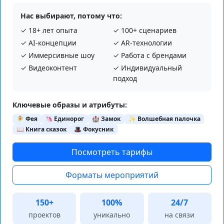
Нас выбирают, потому что:
✓ 18+ лет опыта
✓ 100+ сценариев
✓ AI‑концепции
✓ AR‑технологии
✓ Иммерсивные шоу
✓ Работа с брендами
✓ Видеоконтент
✓ Индивидуальный
подход
Ключевые образы и атрибуты:
🧚 Фея
🦄 Единорог
🏰 Замок
✨ Волшебная палочка
📖 Книга сказок
🎩 Фокусник
Посмотреть тарифы
Форматы мероприятий
150+
100%
24/7
проектов
уникально
на связи