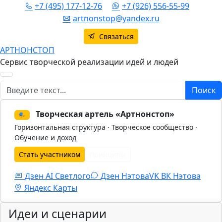
+7 (495) 177-12-76
+7 (926) 556-55-99
artnonstop@yandex.ru
Связаться
АРТНОНСТОП
Сервис творческой реализации идей и людей
Поиск
Поиск
Творческая артель «Артнонстоп»
🎭
Горизонтальная структура · Творческое сообщество ·
Обучение и доход
Стать участником
Принципы
Дзен AI Светлого
Дзен Нэтова
VK
ВК Нэтова
Яндекс Карты
Идеи и сценарии