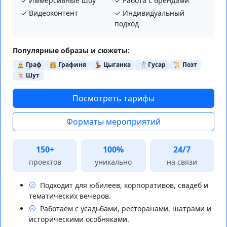
✓ Иммерсивные шоу
✓ Работа с брендами
✓ Видеоконтент
✓ Индивидуальный
подход
Популярные образы и сюжеты:
👨‍🦳 Граф
👸 Графиня
💃 Цыганка
🤺 Гусар
📜 Поэт
🃏 Шут
Посмотреть тарифы
Форматы мероприятий
150+
100%
24/7
проектов
уникально
на связи
Подходит для юбилеев, корпоративов, свадеб и
тематических вечеров.
Работаем с усадьбами, ресторанами, шатрами и
историческими особняками.