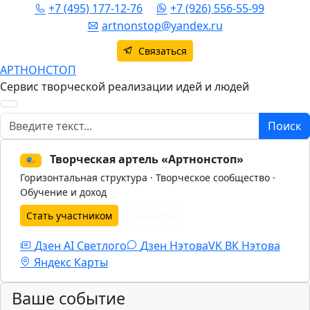
+7 (495) 177-12-76
+7 (926) 556-55-99
artnonstop@yandex.ru
Связаться
АРТНОНСТОП
Сервис творческой реализации идей и людей
Поиск
Поиск
Творческая артель «Артнонстоп»
🎭
Горизонтальная структура · Творческое сообщество ·
Обучение и доход
Стать участником
Принципы
Дзен AI Светлого
Дзен Нэтова
VK
ВК Нэтова
Яндекс Карты
Ваше событие