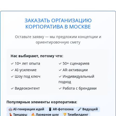
ЗАКАЗАТЬ ОРГАНИЗАЦИЮ
КОРПОРАТИВА В МОСКВЕ
Оставьте заявку — мы предложим концепции и
ориентировочную смету
Нас выбирают, потому что:
✓ 10+ лет опыта
✓ 50+ сценариев
✓ AI‑усиление
✓ AR‑активации
✓ Шоу под ключ
✓ Индивидуальный
подход
✓ Видеоконтент
✓ Работа с брендами
Популярные элементы корпоратива:
🤖 AI‑генерация идей
📱 AR‑фотозона
🎤 Ведущий
💃 Танцоры
🔥 Лазерное шоу
🏆 Тимбилдинг