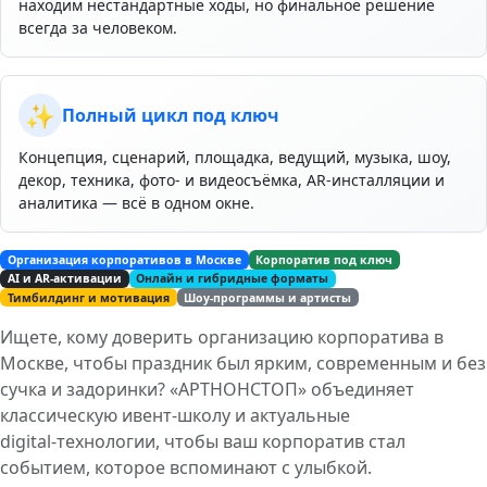
находим нестандартные ходы, но финальное решение
всегда за человеком.
✨
Полный цикл под ключ
Концепция, сценарий, площадка, ведущий, музыка, шоу,
декор, техника, фото‑ и видеосъёмка, AR‑инсталляции и
аналитика — всё в одном окне.
Организация корпоративов в Москве
Корпоратив под ключ
AI и AR‑активации
Онлайн и гибридные форматы
Тимбилдинг и мотивация
Шоу‑программы и артисты
Ищете, кому доверить организацию корпоратива в
Москве, чтобы праздник был ярким, современным и без
сучка и задоринки? «АРТНОНСТОП» объединяет
классическую ивент‑школу и актуальные
digital‑технологии, чтобы ваш корпоратив стал
событием, которое вспоминают с улыбкой.