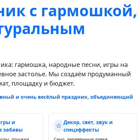
ик с гармошкой,
атуральным
ика: гармошка, народные песни, игры на
шевное застолье. Мы создаём продуманный
ат, площадку и бюджет.
евный и очень весёлый праздник, объединяющий
гры и
Декор, свет, звук и
е забавы
спецэффекты
воды, прыжки
Сено, деревянные лавки,