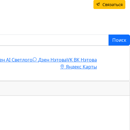
Связаться
Поиск
ен AI Светлого
Дзен Нэтова
VK
ВК Нэтова
Яндекс Карты