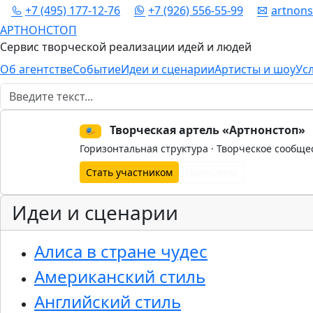
+7 (495) 177-12-76
+7 (926) 556-55-99
artnon
АРТНОНСТОП
Сервис творческой реализации идей и людей
Об агентстве
Событие
Идеи и сценарии
Артисты и шоу
Ус
Поиск
Творческая артель «Артнонстоп»
🎭
Горизонтальная структура · Творческое сообще
Стать участником
Принципы
Идеи и сценарии
Алиса в стране чудес
Американский стиль
Английский стиль