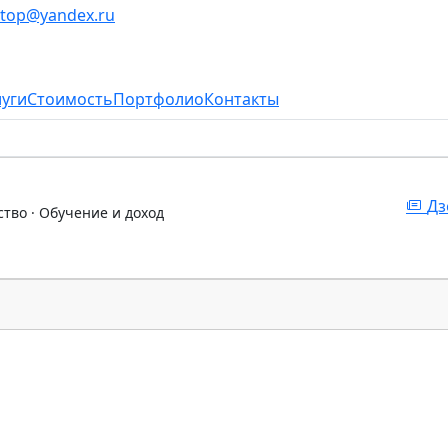
stop@yandex.ru
луги
Стоимость
Портфолио
Контакты
Дз
ство · Обучение и доход