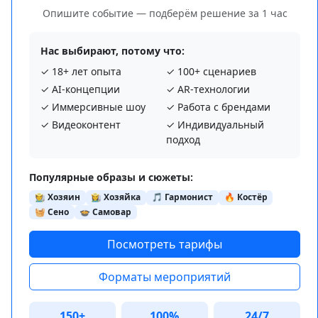
Опишите событие — подберём решение за 1 час
Нас выбирают, потому что:
✓ 18+ лет опыта
✓ 100+ сценариев
✓ AI‑концепции
✓ AR‑технологии
✓ Иммерсивные шоу
✓ Работа с брендами
✓ Видеоконтент
✓ Индивидуальный
подход
Популярные образы и сюжеты:
🧑‍🌾 Хозяин
👩‍🌾 Хозяйка
🎵 Гармонист
🔥 Костёр
🧺 Сено
🍲 Самовар
Посмотреть тарифы
Форматы мероприятий
150+
100%
24/7