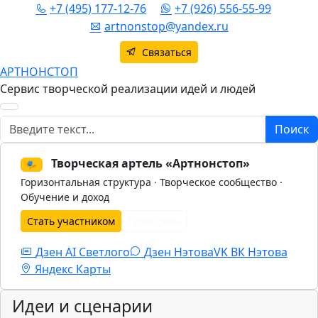
+7 (495) 177-12-76
+7 (926) 556-55-99
artnonstop@yandex.ru
Связаться
АРТНОНСТОП
Сервис творческой реализации идей и людей
Поиск
Поиск
Творческая артель «Артнонстоп»
🎭
Горизонтальная структура · Творческое сообщество ·
Обучение и доход
Стать участником
Принципы
Дзен AI Светлого
Дзен Нэтова
VK
ВК Нэтова
Яндекс Карты
Идеи и сценарии