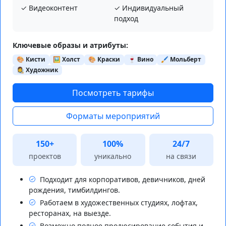
✓ Видеоконтент
✓ Индивидуальный
подход
Ключевые образы и атрибуты:
🎨 Кисти
🖼️ Холст
🎨 Краски
🍷 Вино
🖌️ Мольберт
👩‍🎨 Художник
Посмотреть тарифы
Форматы мероприятий
150+
100%
24/7
проектов
уникально
на связи
Подходит для корпоративов, девичников, дней
рождения, тимбилдингов.
Работаем в художественных студиях, лофтах,
ресторанах, на выезде.
Возможно полное продюсирование события и