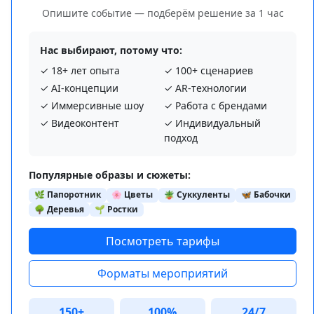
Опишите событие — подберём решение за 1 час
Нас выбирают, потому что:
✓ 18+ лет опыта
✓ 100+ сценариев
✓ AI‑концепции
✓ AR‑технологии
✓ Иммерсивные шоу
✓ Работа с брендами
✓ Видеоконтент
✓ Индивидуальный
подход
Популярные образы и сюжеты:
🌿 Папоротник
🌸 Цветы
🪴 Суккуленты
🦋 Бабочки
🌳 Деревья
🌱 Ростки
Посмотреть тарифы
Форматы мероприятий
150+
100%
24/7