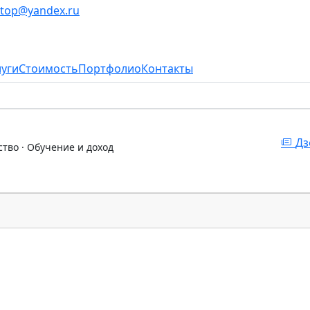
stop@yandex.ru
луги
Стоимость
Портфолио
Контакты
Дз
ство · Обучение и доход