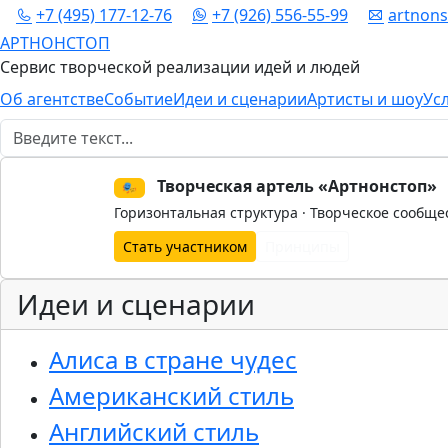
+7 (495) 177-12-76
+7 (926) 556-55-99
artnon
АРТНОНСТОП
Сервис творческой реализации идей и людей
Об агентстве
Событие
Идеи и сценарии
Артисты и шоу
Ус
Поиск
Творческая артель «Артнонстоп»
🎭
Горизонтальная структура · Творческое сообще
Стать участником
Принципы
Идеи и сценарии
Алиса в стране чудес
Американский стиль
Английский стиль