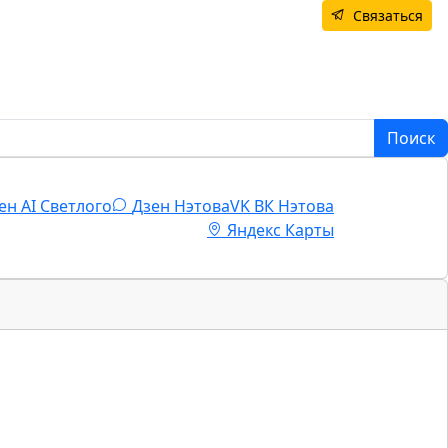
Связаться
Поиск
ен AI Светлого
Дзен Нэтова
VK
ВК Нэтова
Яндекс Карты