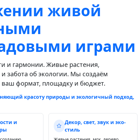
жении живой
дными
садовыми играми
ти и гармонии. Живые растения,
 и забота об экологии. Мы создаём
 ваш формат, площадку и бюджет.
иняющий красоту природы и экологичный подход,
ости и
Декор, свет, звук и эко-
гры
стиль
 созданию
Живые растения, мох, дерево,