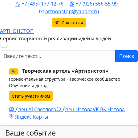
+7 (495) 177-12-76
+7 (926) 556-55-99
artnonstop@yandex.ru
Связаться
АРТНОНСТОП
Сервис творческой реализации идей и людей
Поиск
Поиск
Творческая артель «Артнонстоп»
🎭
Горизонтальная структура · Творческое сообщество ·
Обучение и доход
Стать участником
Принципы
Дзен AI Светлого
Дзен Нэтова
VK
ВК Нэтова
Яндекс Карты
Ваше событие