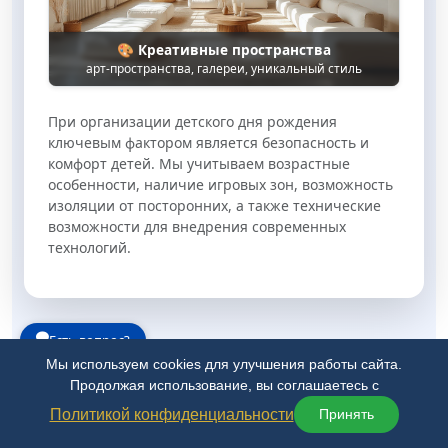
🎨 Креативные пространства
арт-пространства, галереи, уникальный стиль
При организации детского дня рождения
ключевым фактором является безопасность и
комфорт детей. Мы учитываем возрастные
особенности, наличие игровых зон, возможность
изоляции от посторонних, а также технические
возможности для внедрения современных
технологий.
Есть вопрос?
Мы используем cookies для улучшения работы сайта.
Продолжая использование, вы соглашаетесь с
Аниматоры и шоу-
Политикой конфиденциальности
Принять
программы для детского