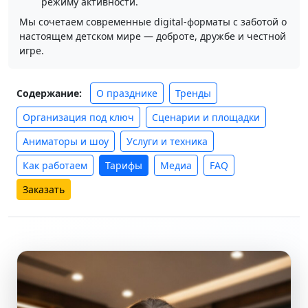
режиму активности.
Мы сочетаем современные digital‑форматы с заботой о
настоящем детском мире — доброте, дружбе и честной
игре.
О празднике
Тренды
Содержание:
Организация под ключ
Сценарии и площадки
Аниматоры и шоу
Услуги и техника
Как работаем
Тарифы
Медиа
FAQ
Заказать