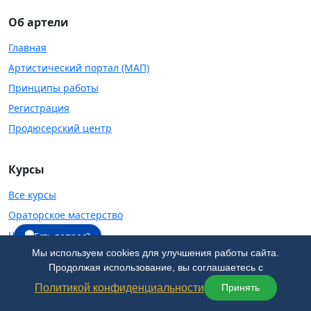
Об артели
Главная
Артистический портал (МАП)
Принципы работы
Регистрация
Продюсерский центр
Курсы
Все курсы
Ораторское мастерство
Школа огня
Есть вопрос?
Мы используем cookies для улучшения работы сайта.
Театральная студия
Продолжая использование, вы соглашаетесь с
Школа танцев
Политикой конфиденциальности
Принять