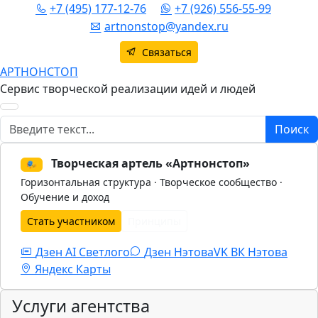
+7 (495) 177-12-76
+7 (926) 556-55-99
artnonstop@yandex.ru
Связаться
АРТНОНСТОП
Сервис творческой реализации идей и людей
Поиск
Поиск
Творческая артель «Артнонстоп»
🎭
Горизонтальная структура · Творческое сообщество ·
Обучение и доход
Стать участником
Принципы
Дзен AI Светлого
Дзен Нэтова
VK
ВК Нэтова
Яндекс Карты
Услуги агентства