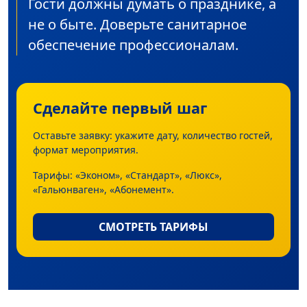
Гости должны думать о празднике, а
не о быте. Доверьте санитарное
обеспечение профессионалам.
Сделайте первый шаг
Оставьте заявку: укажите дату, количество гостей,
формат мероприятия.
Тарифы: «Эконом», «Стандарт», «Люкс»,
«Гальюнваген», «Абонемент».
СМОТРЕТЬ ТАРИФЫ