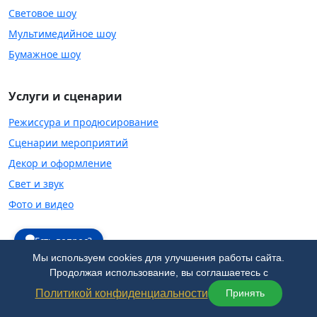
Световое шоу
Мультимедийное шоу
Бумажное шоу
Услуги и сценарии
Режиссура и продюсирование
Сценарии мероприятий
Декор и оформление
Свет и звук
Фото и видео
Есть вопрос?
Контакты
Мы используем cookies для улучшения работы сайта.
Продолжая использование, вы соглашаетесь с
+7 (495) 177-12-76
|
+7 (926) 556-55-99
|
Политикой конфиденциальности
Принять
artnonstop@yandex.ru