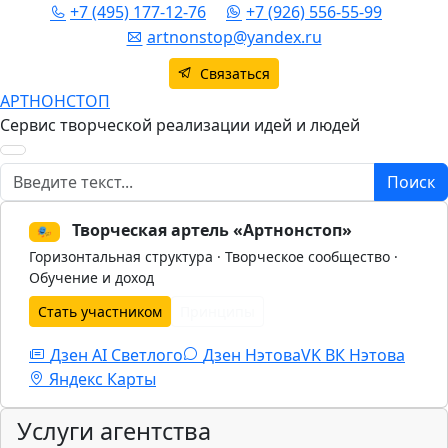
+7 (495) 177-12-76
+7 (926) 556-55-99
artnonstop@yandex.ru
Связаться
АРТНОНСТОП
Сервис творческой реализации идей и людей
Поиск
Поиск
Творческая артель «Артнонстоп»
🎭
Горизонтальная структура · Творческое сообщество ·
Обучение и доход
Стать участником
Принципы
Дзен AI Светлого
Дзен Нэтова
VK
ВК Нэтова
Яндекс Карты
Услуги агентства