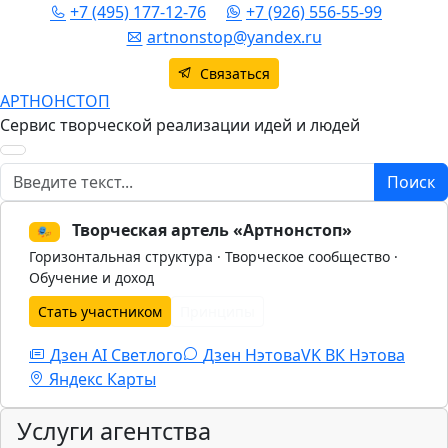
+7 (495) 177-12-76
+7 (926) 556-55-99
artnonstop@yandex.ru
Связаться
АРТНОНСТОП
Сервис творческой реализации идей и людей
Поиск
Поиск
Творческая артель «Артнонстоп»
🎭
Горизонтальная структура · Творческое сообщество ·
Обучение и доход
Стать участником
Принципы
Дзен AI Светлого
Дзен Нэтова
VK
ВК Нэтова
Яндекс Карты
Услуги агентства