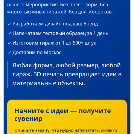
вашего мероприятия. Без пресс-форм, без
многотысячных тиражей, без долгих сроков.
✓ Разработаем дизайн под ваш бренд
✓ Напечатаем тестовый образец за 1 день
✓ Изготовим тираж от 1 до 500+ штук
✓ Доставим по Москве
Любая форма, любой размер, любой
тираж. 3D печать превращает идеи в
материальные объекты.
Начните с идеи — получите
сувенир
Опишите задачу: что нужно напечатать, сколько