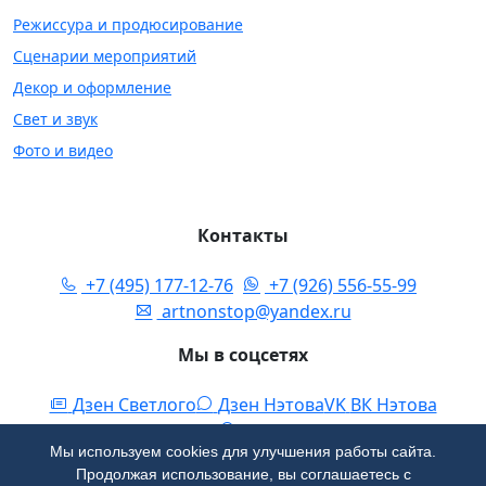
Режиссура и продюсирование
Сценарии мероприятий
Декор и оформление
Свет и звук
Фото и видео
Контакты
+7 (495) 177-12-76
|
+7 (926) 556-55-99
|
artnonstop@yandex.ru
Мы в соцсетях
Дзен Светлого
Дзен Нэтова
VK
ВК Нэтова
Есть вопрос?
RUTUBE
Яндекс Карты
Мы используем cookies для улучшения работы сайта.
Продолжая использование, вы соглашаетесь с