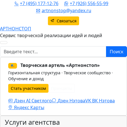
+7 (495) 177-12-76
+7 (926) 556-55-99
artnonstop@yandex.ru
Связаться
АРТНОНСТОП
Сервис творческой реализации идей и людей
Поиск
Поиск
Творческая артель «Артнонстоп»
🎭
Горизонтальная структура · Творческое сообщество ·
Обучение и доход
Стать участником
Принципы
Дзен AI Светлого
Дзен Нэтова
VK
ВК Нэтова
Яндекс Карты
Услуги агентства