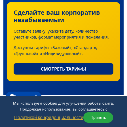
Сделайте ваш корпоратив
незабываемым
Оставьте заявку: укажите дату, количество
участников, формат мероприятия и пожелания.
Доступны тарифы «Базовый», «Стандарт»,
«Групповой» и «Индивидуальный».
СМОТРЕТЬ ТАРИФЫ
Есть вопрос?
Мы используем cookies для улучшения работы сайта.
Продолжая использование, вы соглашаетесь с
Об артели
Политикой конфиденциальности
Принять
Главная