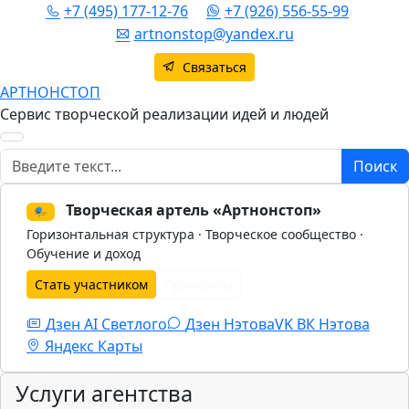
+7 (495) 177-12-76
+7 (926) 556-55-99
artnonstop@yandex.ru
Связаться
АРТНОНСТОП
Сервис творческой реализации идей и людей
Поиск
Поиск
Творческая артель «Артнонстоп»
🎭
Горизонтальная структура · Творческое сообщество ·
Обучение и доход
Стать участником
Принципы
Дзен AI Светлого
Дзен Нэтова
VK
ВК Нэтова
Яндекс Карты
Услуги агентства