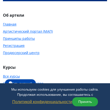
Об артели
Главная
Артистический портал (МАП)
Принципы работы
Регистрация
Продюсерский центр
Курсы
Все курсы
Ораторское мастерство
Есть вопрос?
Мы используем cookies для улучшения работы сайта.
Школа огня
Продолжая использование, вы соглашаетесь с
Театральная студия
Политикой конфиденциальности
Принять
Школа танцев