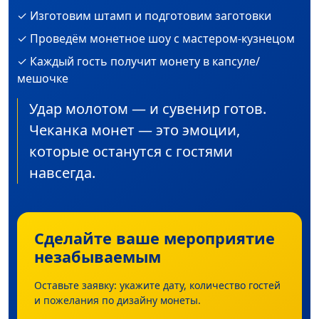
✓ Изготовим штамп и подготовим заготовки
✓ Проведём монетное шоу с мастером-кузнецом
✓ Каждый гость получит монету в капсуле/
мешочке
Удар молотом — и сувенир готов.
Чеканка монет — это эмоции,
которые останутся с гостями
навсегда.
Сделайте ваше мероприятие
незабываемым
Оставьте заявку: укажите дату, количество гостей
и пожелания по дизайну монеты.