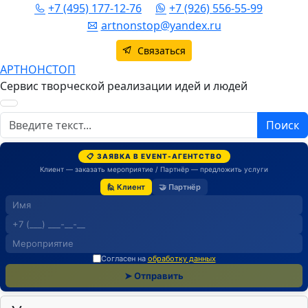
+7 (495) 177-12-76
+7 (926) 556-55-99
artnonstop@yandex.ru
Связаться
АРТНОНСТОП
Сервис творческой реализации идей и людей
Поиск
Поиск
📋 ЗАЯВКА В EVENT-АГЕНТСТВО
Клиент — заказать мероприятие / Партнёр — предложить услуги
🙋 Клиент
🤝 Партнёр
Согласен на
обработку данных
➤ Отправить