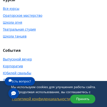
Все курсы
Ораторское мастерство
Школа огня
Театральная студия
Школа танцев
События
Выпускной вечер
Корпоратив
Юбилей свадьбы
Детский праздник
Есть вопрос?
День рождения
Мы используем cookies для улучшения работы сайта.
Продолжая использование, вы соглашаетесь с
Политикой конфиденциальности
Принять
Киностудия