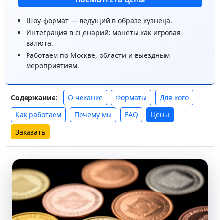
Шоу-формат — ведущий в образе кузнеца.
Интеграция в сценарий: монеты как игровая
валюта.
Работаем по Москве, области и выездным
мероприятиям.
О чеканке
Форматы
Для кого
Содержание:
Как работаем
Почему мы
FAQ
Цены
Заказать