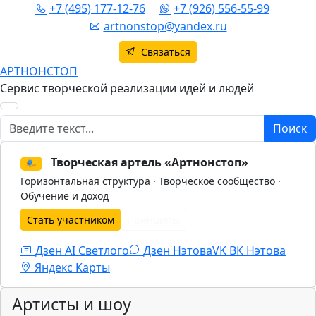
+7 (495) 177-12-76
+7 (926) 556-55-99
artnonstop@yandex.ru
Связаться
АРТНОНСТОП
Сервис творческой реализации идей и людей
Поиск
Поиск
Творческая артель «Артнонстоп»
🎭
Горизонтальная структура · Творческое сообщество ·
Обучение и доход
Стать участником
Принципы
Дзен AI Светлого
Дзен Нэтова
VK
ВК Нэтова
Яндекс Карты
Артисты и шоу