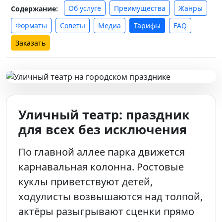
Об услуге
Преимущества
Жанры
Содержание:
Форматы
Советы
Медиа
Тарифы
FAQ
Заказать
Уличный театр: праздник
для всех без исключения
По главной аллее парка движется
карнавальная колонна. Ростовые
куклы приветствуют детей,
ходулисты возвышаются над толпой,
актёры разыгрывают сценки прямо