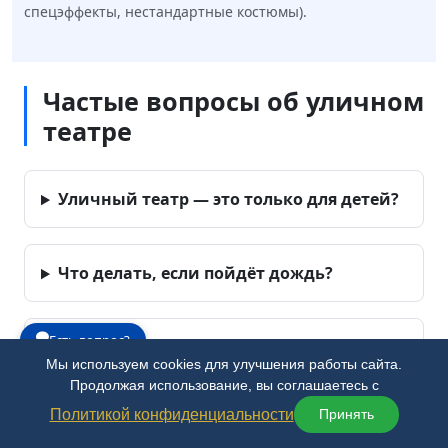
спецэффекты, нестандартные костюмы).
Частые вопросы об уличном
театре
Уличный театр — это только для детей?
Что делать, если пойдёт дождь?
Есть вопрос?
Какие костюмы у артистов?
Мы используем cookies для улучшения работы сайта.
Продолжая использование, вы соглашаетесь с
Политикой конфиденциальности
Принять
Нужна ли сцена?