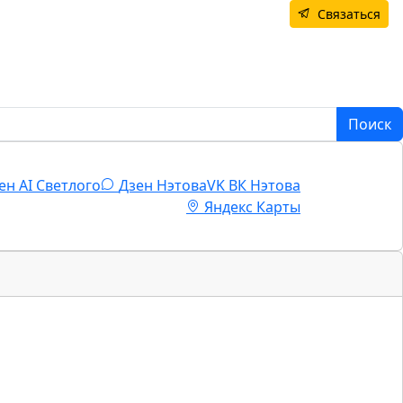
Связаться
Поиск
ен AI Светлого
Дзен Нэтова
VK
ВК Нэтова
Яндекс Карты