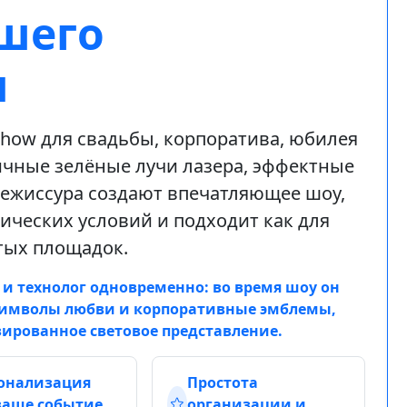
шего
я
Show для свадьбы, корпоратива, юбилея
ичные зелёные лучи лазера, эффектные
режиссура создают впечатляющее шоу,
ических условий и подходит как для
ытых площадок.
 и технолог одновременно: во время шоу он
 символы любви и корпоративные эмблемы,
ированное световое представление.
онализация
Простота
ваше событие
организации и