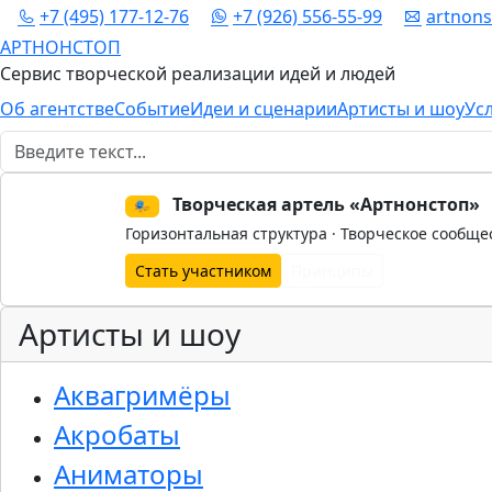
+7 (495) 177-12-76
+7 (926) 556-55-99
artnon
АРТНОНСТОП
Сервис творческой реализации идей и людей
Об агентстве
Событие
Идеи и сценарии
Артисты и шоу
Ус
Поиск
Творческая артель «Артнонстоп»
🎭
Горизонтальная структура · Творческое сообще
Стать участником
Принципы
Артисты и шоу
Аквагримёры
Акробаты
Аниматоры