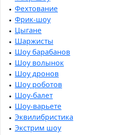
Фехтование
Фрик-шоу
Цыгане
Шаржисты
Шоу барабанов
Шоу волынок
Шоу дронов
Шоу роботов
Шоу-балет
Шоу-варьете
Эквилибристика
Экстрим шоу