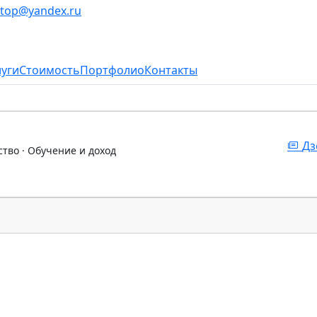
stop@yandex.ru
луги
Стоимость
Портфолио
Контакты
Дз
ство · Обучение и доход