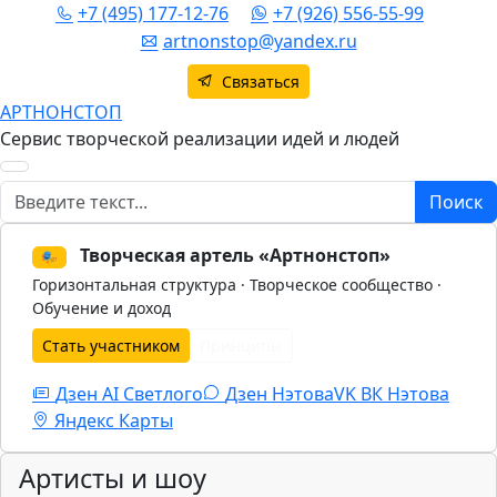
+7 (495) 177-12-76
+7 (926) 556-55-99
artnonstop@yandex.ru
Связаться
АРТНОНСТОП
Сервис творческой реализации идей и людей
Поиск
Поиск
Творческая артель «Артнонстоп»
🎭
Горизонтальная структура · Творческое сообщество ·
Обучение и доход
Стать участником
Принципы
Дзен AI Светлого
Дзен Нэтова
VK
ВК Нэтова
Яндекс Карты
Артисты и шоу