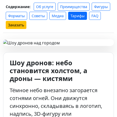
Об услуге
Преимущества
Фигуры
Содержание:
Форматы
Советы
Медиа
Тарифы
FAQ
Заказать
Шоу дронов: небо
становится холстом, а
дроны — кистями
Тёмное небо внезапно загорается
сотнями огней. Они движутся
синхронно, складываясь в логотип,
надпись, 3D-фигуру или