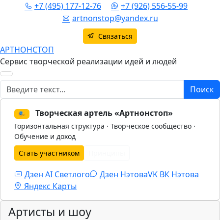
+7 (495) 177-12-76
+7 (926) 556-55-99
artnonstop@yandex.ru
Связаться
АРТНОНСТОП
Сервис творческой реализации идей и людей
Поиск
Поиск
Творческая артель «Артнонстоп»
🎭
Горизонтальная структура · Творческое сообщество ·
Обучение и доход
Стать участником
Принципы
Дзен AI Светлого
Дзен Нэтова
VK
ВК Нэтова
Яндекс Карты
Артисты и шоу