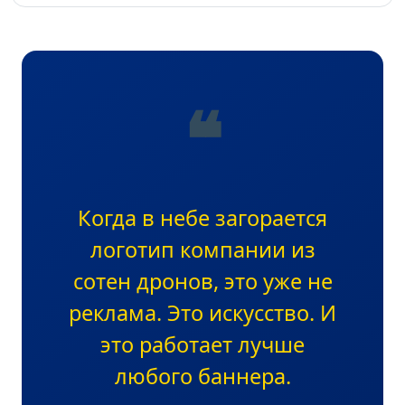
❝
Когда в небе загорается
логотип компании из
сотен дронов, это уже не
реклама. Это искусство. И
это работает лучше
любого баннера.