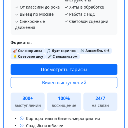
✓ От классики до рока
✓ Хиты в обработке
✓ Выезд по Москве
✓ Работа с НДС
✓ Синхронные
✓ Световой сценарий
движения
Форматы:
🎻 Соло скрипка
🎵 Дуэт скрипок
🎶 Ансамбль 4–6
💡 Световое шоу
🎤 С вокалистом
Посмотреть тарифы
Видео выступлений
300+
100%
24/7
выступлений
восхищение
на связи
Корпоративы и бизнес-мероприятия
Свадьбы и юбилеи