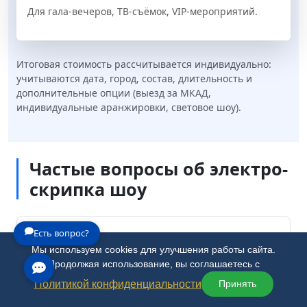
Для гала-вечеров, ТВ-съёмок, VIP-мероприятий.
Итоговая стоимость рассчитывается индивидуально:
учитываются дата, город, состав, длительность и
дополнительные опции (выезд за МКАД,
индивидуальные аранжировки, световое шоу).
Частые вопросы об электро-
скрипка шоу
Есть вопрос?
Чем электро-скрипка отличается от
Мы используем cookies для улучшения работы сайта.
обычной?
Продолжая использование, вы соглашаетесь с
Политикой конфиденциальности
Принять
Можете сыграть конкретную песню?