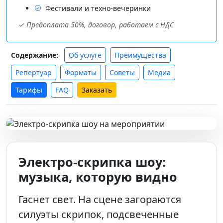
Фестивали и техно-вечеринки
✓ Предоплата 50%, договор, работаем с НДС
Об услуге
Преимущества
Содержание:
Репертуар
Форматы
Советы
Медиа
Тарифы
FAQ
Заказать
Электро-скрипка шоу:
музыка, которую видно
Гаснет свет. На сцене загораются
силуэты скрипок, подсвеченные