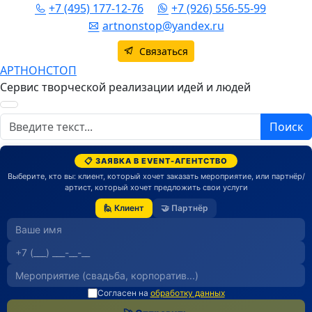
+7 (495) 177-12-76
+7 (926) 556-55-99
artnonstop@yandex.ru
Связаться
АРТНОНСТОП
Сервис творческой реализации идей и людей
Поиск
Поиск
📋 ЗАЯВКА В EVENT-АГЕНТСТВО
Выберите, кто вы: клиент, который хочет заказать мероприятие, или партнёр/
артист, который хочет предложить свои услуги
🙋 Клиент
🤝 Партнёр
Согласен на
обработку данных