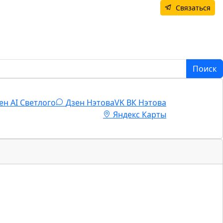
Связаться
Поиск
ен AI Светлого
Дзен Нэтова
VK
ВК Нэтова
Яндекс Карты