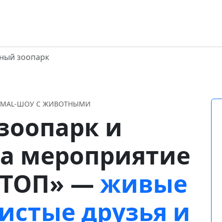
ный зоопарк
NIMAL-ШОУ С ЖИВОТНЫМИ
зоопарк и
на мероприятие
СТОП» —
живые
истые друзья и