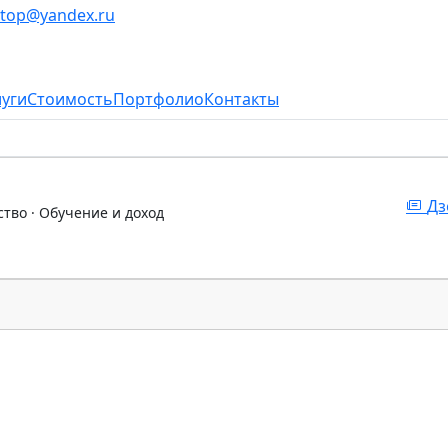
stop@yandex.ru
луги
Стоимость
Портфолио
Контакты
Дз
ство · Обучение и доход