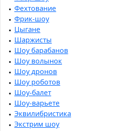
Фехтование
Фрик-шоу
Цыгане
Шаржисты
Шоу барабанов
Шоу волынок
Шоу дронов
Шоу роботов
Шоу-балет
Шоу-варьете
Эквилибристика
Экстрим шоу