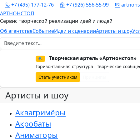
+7 (495) 177-12-76
+7 (926) 556-55-99
artnon
АРТНОНСТОП
Сервис творческой реализации идей и людей
Об агентстве
Событие
Идеи и сценарии
Артисты и шоу
Ус
Поиск
Творческая артель «Артнонстоп»
🎭
Горизонтальная структура · Творческое сообще
Стать участником
Принципы
Артисты и шоу
Аквагримёры
Акробаты
Аниматоры