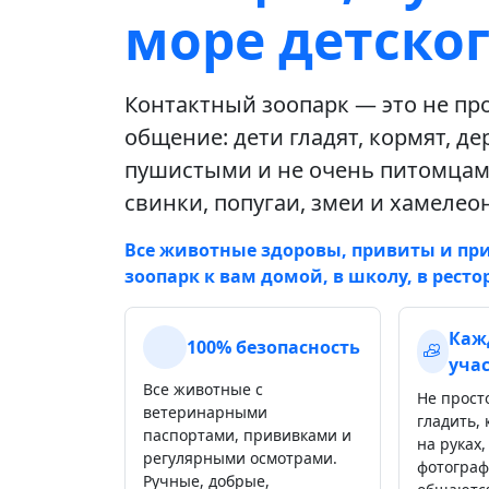
море детског
Контактный зоопарк — это не про
общение: дети гладят, кормят, д
пушистыми и не очень питомцами
свинки, попугаи, змеи и хамеле
Все животные здоровы, привиты и пр
зоопарк к вам домой, в школу, в ресто
Каж
100% безопасность
уча
Все животные с
Не прост
ветеринарными
гладить,
паспортами, прививками и
на руках,
регулярными осмотрами.
фотограф
Ручные, добрые,