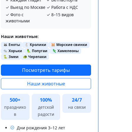
✓ Выезд по Москве
✓ Работа с НДС
✓ Фото с
✓ 8–15 видов
животными
Наши животные:
🦝 Еноты
🐇 Кролики
🐹 Морские свинки
🐀 Хорьки
🦜 Попугаи
🦎 Хамелеоны
🐍 Змеи
🐢 Черепахи
Посмотреть тарифы
Наши животные
500+
100%
24/7
празднико
детской
на связи
в
радости
Дни рождения 3–12 лет