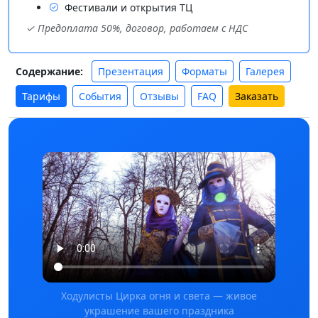
Фестивали и открытия ТЦ
✓ Предоплата 50%, договор, работаем с НДС
Презентация
Форматы
Галерея
Содержание:
Тарифы
События
Отзывы
FAQ
Заказать
Ходулисты Цирка огня и света — живое
украшение вашего праздника