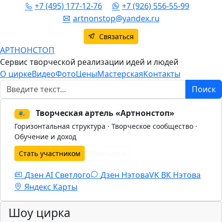
+7 (495) 177-12-76
+7 (926) 556-55-99
artnonstop@yandex.ru
Связаться
АРТНОНСТОП
Сервис творческой реализации идей и людей
О цирке
Видео
Фото
Цены
Мастерская
Контакты
Поиск
Поиск
Творческая артель «Артнонстоп»
🎭
Горизонтальная структура · Творческое сообщество ·
Обучение и доход
Стать участником
Принципы
Дзен AI Светлого
Дзен Нэтова
VK
ВК Нэтова
Яндекс Карты
Шоу цирка