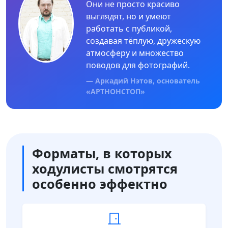
Они не просто красиво
выглядят, но и умеют
работать с публикой,
создавая тёплую, дружескую
атмосферу и множество
поводов для фотографий.
— Аркадий Нэтов, основатель
«АРТНОНСТОП»
Форматы, в которых
ходулисты смотрятся
особенно эффектно