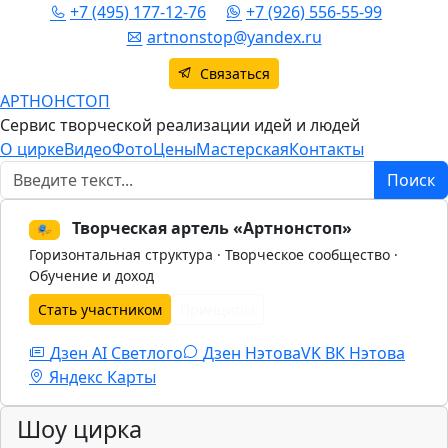
+7 (495) 177-12-76
+7 (926) 556-55-99
artnonstop@yandex.ru
Связаться
АРТНОНСТОП
Сервис творческой реализации идей и людей
О цирке
Видео
Фото
Цены
Мастерская
Контакты
Поиск
Поиск
Творческая артель «Артнонстоп»
🎭
Горизонтальная структура · Творческое сообщество ·
Обучение и доход
Стать участником
Принципы
Дзен AI Светлого
Дзен Нэтова
VK
ВК Нэтова
Яндекс Карты
Шоу цирка