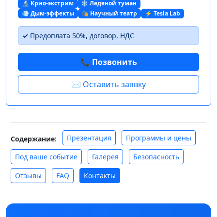
🔬 Крио-экстрим
❄️ Ледяной туман
💨 Дым-эффекты
🎭 Научный театр
⚡ Tesla Lab
✓
Предоплата 50%, договор, НДС
📞 Позвонить
✉️ Оставить заявку
Презентация
Программы и цены
Содержание:
Под ваше событие
Галерея
Безопасность
Отзывы
FAQ
Контакты