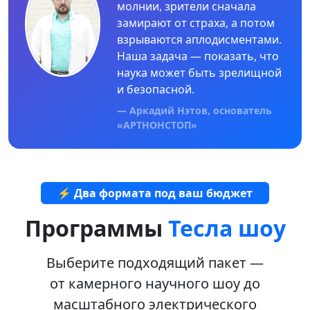
молнии, зрители сначала
замирают от страха, а потом
взрываются аплодисментами.
Наша задача — показать, что
наука может быть зрелищной
и безопасной.
— Аркадий Нэтов, основатель
«АРТНОНСТОП»
⚡ Два формата под ваш бюджет
Программы
Тесла шоу
Выберите подходящий пакет —
от камерного научного шоу до
масштабного электрического