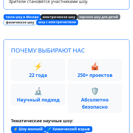
Зрители становятся участниками шоу.
тесла шоу в Москве
электрическое шоу
научное шоу для детей
шоу с электричеством
физическое шоу
ПОЧЕМУ ВЫБИРАЮТ НАС
⚡
🎪
22 года
250+ проектов
🔬
🛡️
Научный подход
Абсолютно
безопасно
Тематические научные шоу:
⚡ Шоу молний
🧪 Химический взрыв