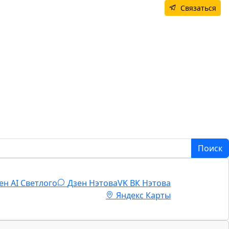
Связаться
во
e about: Продюсерский центр
Поиск
ен AI Светлого
Дзен Нэтова
VK
ВК Нэтова
Яндекс Карты