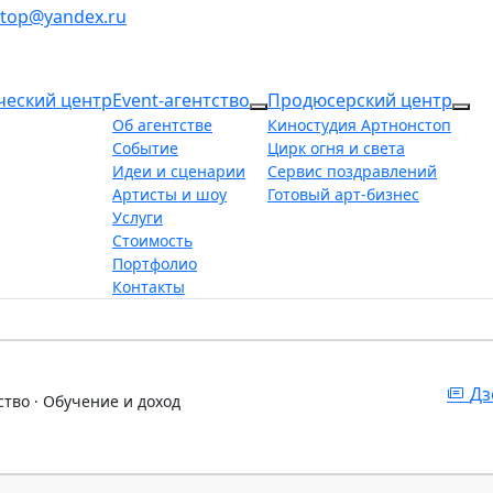
stop@yandex.ru
ческий центр
Event-агентство
Продюсерский центр
More about: Event-агентст
Mor
Об агентстве
Киностудия Артнонстоп
Событие
Цирк огня и света
Идеи и сценарии
Сервис поздравлений
Артисты и шоу
Готовый арт-бизнес
Услуги
Стоимость
Портфолио
Контакты
Дз
ство · Обучение и доход