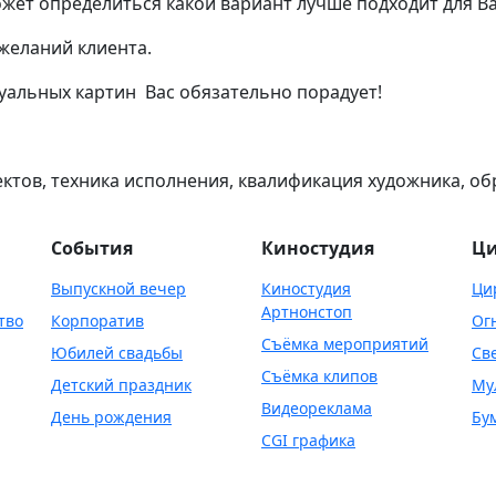
жет определиться какой вариант лучше подходит для Ва
ожеланий клиента.
дуальных картин Вас обязательно порадует!
ъектов, техника исполнения, квалификация художника, 
События
Киностудия
Ци
Выпускной вечер
Киностудия
Ци
Артнонстоп
тво
Корпоратив
Ог
Съёмка мероприятий
Юбилей свадьбы
Св
Съёмка клипов
Детский праздник
Му
Видеореклама
День рождения
Бу
CGI графика