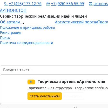
+7 (495) 177-12-76
+7 (926) 556-55-99
artnon
АРТНОНСТОП
Сервис творческой реализации идей и людей
Об артели
Артистический портал
Твор
More about: Об артели
Положение о принципах работы
Регистрация
Поиск
Политика конфиденциальности
Поиск
Творческая артель «Артнонстоп»
🎭
Горизонтальная структура · Творческое сообще
Стать участником
Принципы