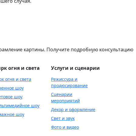
шего случая.
обрамление картины. Получите подробную консультацию
рк огня и света
Услуги и сценарии
рк огня и света
Режиссура и
продюсирование
ненное шоу
Сценарии
етовое шоу
мероприятий
льтимедийное шоу
Декор и оформление
мажное шоу
Свет и звук
Фото и видео