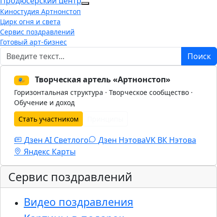
Продюсерский центр
More about: Продюсерский центр
Киностудия Артнонстоп
Цирк огня и света
Сервис поздравлений
Готовый арт-бизнес
Поиск
Поиск
Творческая артель «Артнонстоп»
🎭
Горизонтальная структура · Творческое сообщество ·
Обучение и доход
Стать участником
Принципы
Дзен AI Светлого
Дзен Нэтова
VK
ВК Нэтова
Яндекс Карты
Сервис поздравлений
Видео поздравления