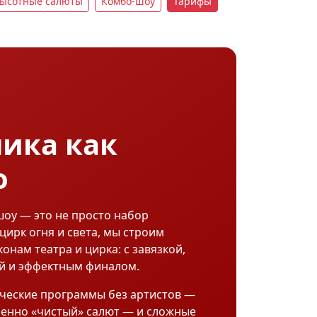
ысотные салюты
Комбо-шоу
Тарифы
ика как
о
оу — это не просто набор
цирк огня и света, мы строим
онам театра и цирка: с завязкой,
й и эффектным финалом.
ческие программы без артистов —
менно «чистый» салют — и сложные