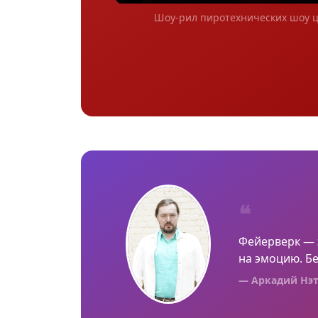
Шоу-рил пиротехнических шоу 
❝
Фейерверк — э
на эмоцию. Бе
— Аркадий Нэт