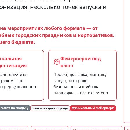
онизация, несколько точек запуска и
на мероприятиях любого формата — от
абных городских праздников и корпоративов,
шего бюджета.
ыкальная
Фейерверки под
ронизация
ключ
алп «звучит»
Проект, доставка, монтаж,
 треком — от
запуск, контроль
скр до финального
безопасности и уборка
площадки — всё включено.
салют на свадьбу
музыкальный фейерверк
салют на день города