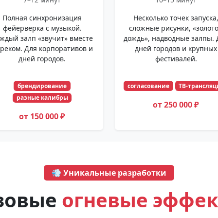
Полная синхронизация
Несколько точек запуска
фейерверка с музыкой.
сложные рисунки, «золот
ждый залп «звучит» вместе
дождь», надводные залпы. 
треком. Для корпоративов и
дней городов и крупных
дней городов.
фестивалей.
брендирование
согласование
ТВ-трансляц
разные калибры
от 250 000 ₽
от 150 000 ₽
💨 Уникальные разработки
зовые
огневые эффе