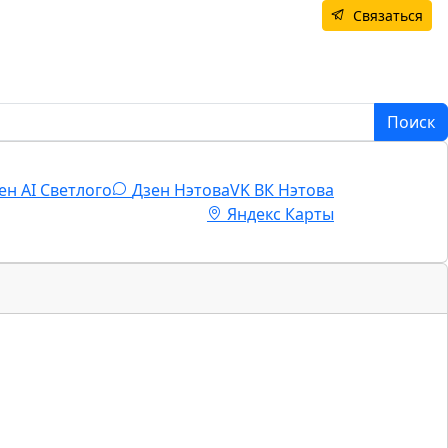
Связаться
Поиск
ен AI Светлого
Дзен Нэтова
VK
ВК Нэтова
Яндекс Карты