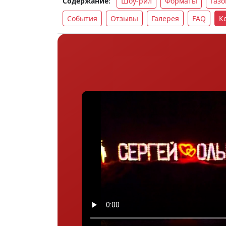
Шоу-рил
Форматы
Газ
Содержание:
События
Отзывы
Галерея
FAQ
К