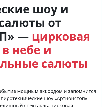
ские шоу и
салюты от
П» —
цирковая
в небе и
альные салюты
событие мощным аккордом и запомнится
 пиротехнические шоу «Артнонстоп»
елищный спектакль: цирковая