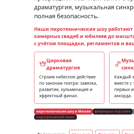
драматургия, музыкальная синхр
полная безопасность.
Наши пиротехнические шоу работают 
камерных свадеб и юбилеев до масшт
с учётом площадки, регламентов и ва
Цирковая
Муз
драматургия
синх
Строим небесное действие
Каждый з
по законам театра: завязка,
вместе с
развитие, кульминация и
первых и
эффектный финал.
аккорда.
пиротехнические шоу в Москве
феерверки под ключ
корпоративный салют