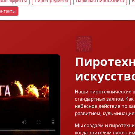
овые эффекты
Пиро-предметы
Парковая пиротехника
В
онтакты
🎆
Пиротехн
искусств
Наши пиротехнические ш
стандартных залпов. Как 
небесное действие по зак
развитием, кульминацие
Мы создаём и пиротехни
когда зрителям нужен и