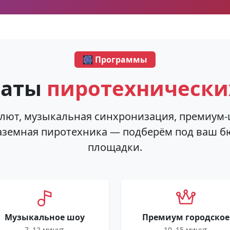
🎆 Программы
маты
пиротехнически
алют, музыкальная синхронизация, премиум-
аземная пиротехника — подберём под ваш б
площадки.
Музыкальное шоу
Премиум городское
7–12 минут
10–15 минут