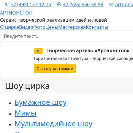
+7 (495) 177-12-76
+7 (926) 556-55-99
artnon
АРТНОНСТОП
Сервис творческой реализации идей и людей
О цирке
Видео
Фото
Цены
Мастерская
Контакты
Поиск
Творческая артель «Артнонстоп»
🎭
Горизонтальная структура · Творческое сообще
Стать участником
Принципы
Шоу цирка
Бумажное шоу
Мимы
Мультимедийное шоу