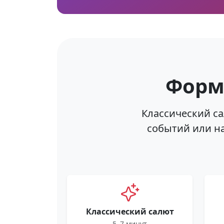
Фор
Классический с
событий или н
Классический салют
5–7 минут