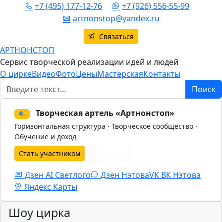
+7 (495) 177-12-76
+7 (926) 556-55-99
artnonstop@yandex.ru
Связаться
АРТНОНСТОП
Сервис творческой реализации идей и людей
О цирке
Видео
Фото
Цены
Мастерская
Контакты
Поиск
Поиск
Творческая артель «Артнонстоп»
🎭
Горизонтальная структура · Творческое сообщество ·
Обучение и доход
Стать участником
Принципы
Дзен AI Светлого
Дзен Нэтова
VK
ВК Нэтова
Яндекс Карты
Шоу цирка