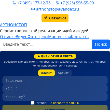
+7 (495) 177-12-76
+7 (926) 556-55-99
artnonstop@yandex.ru
Связаться
АРТНОНСТОП
Сервис творческой реализации идей и людей
О цирке
Видео
Фото
Цены
Мастерская
Контакты
Поиск
Поиск
🔥 ЦИРК ОГНЯ И СВЕТА
Выберите, кто вы: клиент, который хочет заказать шоу, или артист, который
хочет присоединиться к команде
Клиент
Артист
Согласен на
обработку данных
➤
Отправить