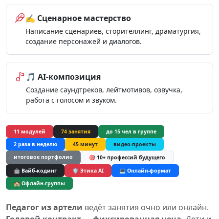
✍️ Сценарное мастерство
Написание сценариев, сторителлинг, драматургия,
создание персонажей и диалогов.
🎵 AI-композиция
Создание саундтреков, лейтмотивов, озвучка,
работа с голосом и звуком.
11 модулей
74 занятия
до 15 чел в группе
2 раза в неделю
45 минут
видео-проекты
итоговое портфолио
🎯 10+ профессий будущего
🤖 Вайб-кодинг
🛡️ Этика AI
💻 Онлайн-формат
🏫 Офлайн-группы
Педагог из артели
ведёт занятия очно или онлайн.