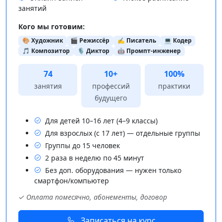
занятий
Кого мы готовим:
🎨 Художник
🎬 Режиссёр
✍️ Писатель
💻 Кодер
🎵 Композитор
🎙️ Диктор
🤖 Промпт-инженер
74
10+
100%
занятия
профессий
практики
будущего
Для детей 10–16 лет (4–9 классы)
Для взрослых (с 17 лет) — отдельные группы
Группы до 15 человек
2 раза в неделю по 45 минут
Без доп. оборудования — нужен только
смартфон/компьютер
✓ Оплата помесячно, абонементы, договор
Записаться на курс