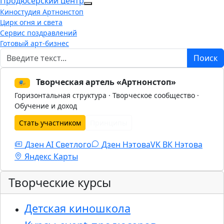
Продюсерский центр
More about: Продюсерский центр
Киностудия Артнонстоп
Цирк огня и света
Сервис поздравлений
Готовый арт-бизнес
Поиск
Поиск
Творческая артель «Артнонстоп»
🎭
Горизонтальная структура · Творческое сообщество ·
Обучение и доход
Стать участником
Принципы
Дзен AI Светлого
Дзен Нэтова
VK
ВК Нэтова
Яндекс Карты
Творческие курсы
Детская киношкола