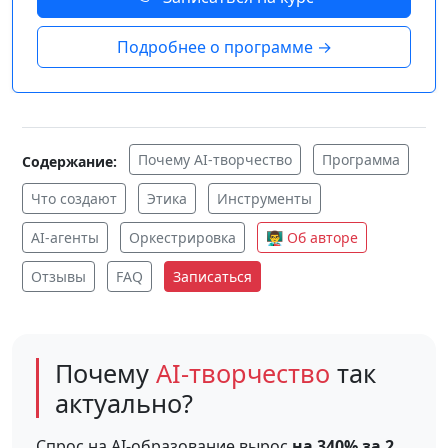
Подробнее о программе →
Почему AI-творчество
Программа
Содержание:
Что создают
Этика
Инструменты
AI-агенты
Оркестрировка
👨‍🏫 Об авторе
Отзывы
FAQ
Записаться
Почему
AI-творчество
так
актуально?
Спрос на AI-образование вырос
на 340% за 2