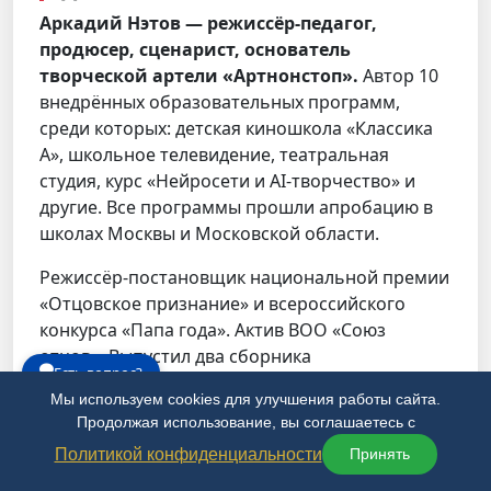
Аркадий Нэтов — режиссёр-педагог,
продюсер, сценарист, основатель
творческой артели «Артнонстоп».
Автор 10
внедрённых образовательных программ,
среди которых: детская киношкола «Классика
А», школьное телевидение, театральная
студия, курс «Нейросети и AI-творчество» и
другие. Все программы прошли апробацию в
школах Москвы и Московской области.
Режиссёр-постановщик национальной премии
«Отцовское признание» и всероссийского
конкурса «Папа года». Актив ВОО «Союз
отцов». Выпустил два сборника
Есть вопрос?
художественной литературы. Действующий
Мы используем cookies для улучшения работы сайта.
режиссёр и сценарист. Постоянно работает на
Продолжая использование, вы соглашаетесь с
площадке — знает, как устроена индустрия
Политикой конфиденциальности
Принять
изнутри.