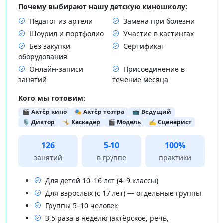
Почему выбирают нашу детскую киношколу:
Педагог из артели
Замена при болезни
Шоурил и портфолио
Участие в кастингах
Без закупки
Сертификат
оборудования
Онлайн-записи
Присоединение в
занятий
течение месяца
Кого мы готовим:
🎬 Актёр кино
🎭 Актёр театра
📺 Ведущий
🎙️ Диктор
🤸 Каскадёр
🎬 Модель
✍️ Сценарист
126
5-10
100%
занятий
в группе
практики
Для детей 10–16 лет (4–9 классы)
Для взрослых (с 17 лет) — отдельные группы
Группы 5–10 человек
3,5 раза в неделю (актёрское, речь,