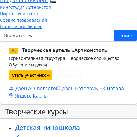
Продюсерский центр
More about: Продюсерский центр
Киностудия Артнонстоп
Цирк огня и света
Сервис поздравлений
Готовый арт-бизнес
Поиск
Поиск
Творческая артель «Артнонстоп»
🎭
Горизонтальная структура · Творческое сообщество ·
Обучение и доход
Стать участником
Принципы
Дзен AI Светлого
Дзен Нэтова
VK
ВК Нэтова
Яндекс Карты
Творческие курсы
Детская киношкола