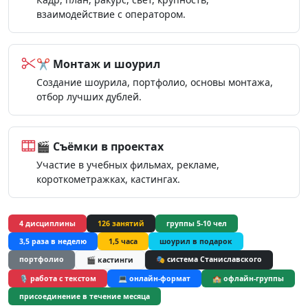
взаимодействие с оператором.
✂️ Монтаж и шоурил
Создание шоурила, портфолио, основы монтажа,
отбор лучших дублей.
🎬 Съёмки в проектах
Участие в учебных фильмах, рекламе,
короткометражках, кастингах.
4 дисциплины
126 занятий
группы 5-10 чел
3,5 раза в неделю
1,5 часа
шоурил в подарок
портфолио
🎭 система Станиславского
🎬 кастинги
🎙️ работа с текстом
💻 онлайн-формат
🏫 офлайн-группы
присоединение в течение месяца