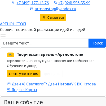
+7 (495) 177-12-76
+7 (926) 556-55-99
artnonstop@yandex.ru
Связаться
АРТНОНСТОП
Сервис творческой реализации идей и людей
Поиск
Поиск
Творческая артель «Артнонстоп»
🎭
Горизонтальная структура · Творческое сообщество ·
Обучение и доход
Стать участником
Принципы
Дзен AI Светлого
Дзен Нэтова
VK
ВК Нэтова
Яндекс Карты
Ваше событие