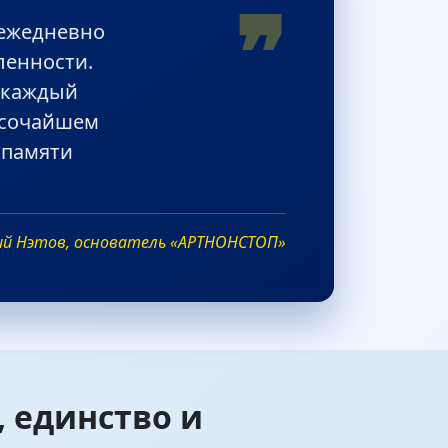
❞
 ежедневно
ленности.
 каждый
ысочайшем
 памяти
ий Нэтов, основатель «АРТНОНСТОП»
 единство и