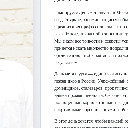
Планируете День металлурга в Мос
создаёт яркие, запоминающиеся собы
Организация профессиональных праз
разработки уникальной концепции до
Мы знаем все тонкости и секреты ус
придётся искать множество подрядч
организацию, чтобы вы могли полно
результатом.
День металлурга — один из самых 
праздников в России. Учреждённый е
доменщиков, сталеваров, прокатчиков
нашей промышленности. Сегодня это 
полноценный корпоративный праздни
спортивными соревнованиями и тёпл
В этот день хочется, чтобы каждый р
его вклад в развитие предприятия и