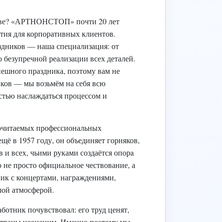
кве? «АРТНОНСТОП» почти 20 лет
тия для корпоративных клиентов.
дников — наша специализация: от
 безупречной реализации всех деталей.
пешного праздника, поэтому вам не
иков — мы возьмём на себя всю
стью наслаждаться процессом и
почитаемых профессиональных
щё в 1957 году, он объединяет горняков,
 и всех, чьими руками создаётся опорa
не просто официальное чествование, а
к с концертами, награждениями,
ой атмосферой.
аботник почувствовал: его труд ценят,
 страны неоценим. Именно поэтому мы