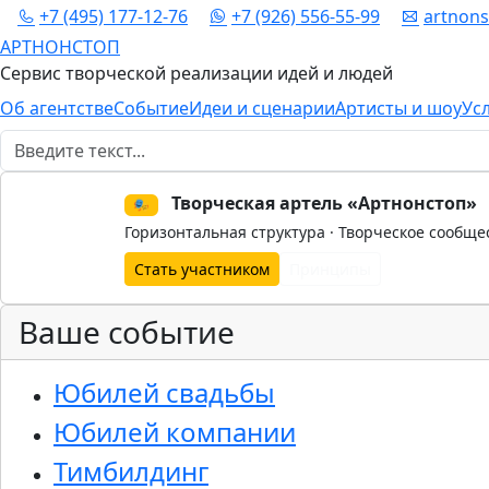
+7 (495) 177-12-76
+7 (926) 556-55-99
artnon
АРТНОНСТОП
Сервис творческой реализации идей и людей
Об агентстве
Событие
Идеи и сценарии
Артисты и шоу
Ус
Поиск
Творческая артель «Артнонстоп»
🎭
Горизонтальная структура · Творческое сообще
Стать участником
Принципы
Ваше событие
Юбилей свадьбы
Юбилей компании
Тимбилдинг