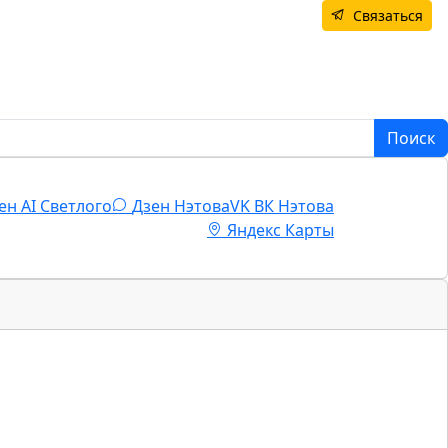
Связаться
Поиск
ен AI Светлого
Дзен Нэтова
VK
ВК Нэтова
Яндекс Карты