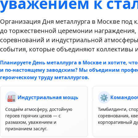
уважением к ста
Организация Дня металлурга в Москве под 
до торжественной церемонии награждения,
соревнований и индустриальной атмосферы.
события, которые объединяют коллективы 
Планируете День металлурга в Москве и хотите, 
и по‑настоящему заводским? Мы объединим профе
героическому труду металлургов.
🏭
⚙️
Индустриальная мощь
Командоо
Создаём атмосферу, достойную
Тимбилдинги, спо
героев горячих цехов — с
соревнования, кв
размахом, уважением и
корпоративный ду
признанием заслуг.