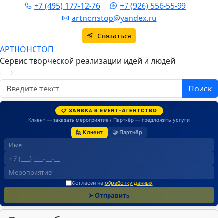
+7 (495) 177-12-76
+7 (926) 556-55-99
artnonstop@yandex.ru
Связаться
АРТНОНСТОП
Сервис творческой реализации идей и людей
Поиск
Поиск
📋 ЗАЯВКА В EVENT-АГЕНТСТВО
Клиент — заказать мероприятие / Партнёр — предложить услуги
🙋 Клиент
🤝 Партнёр
Согласен на
обработку данных
➤ Отправить