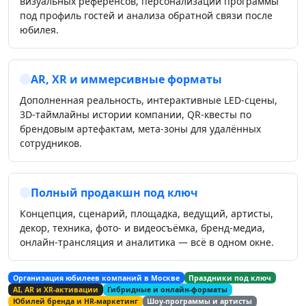
визуальных референсов, персонализации программы
под профиль гостей и анализа обратной связи после
юбилея.
AR, XR и иммерсивные форматы
Дополненная реальность, интерактивные LED‑сцены,
3D‑таймлайны истории компании, QR‑квесты по
брендовым артефактам, мета‑зоны для удалённых
сотрудников.
Полный продакшн под ключ
Концепция, сценарий, площадка, ведущий, артисты,
декор, техника, фото‑ и видеосъёмка, бренд‑медиа,
онлайн‑трансляция и аналитика — всё в одном окне.
Организация юбилеев компаний в Москве
Праздники под ключ
AI, AR и XR‑активации
Гибридные и онлайн‑форматы
Юбилей бренда и HR‑маркетинг
Шоу‑программы и артисты